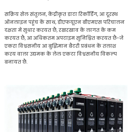
सक्रिय सेल संतुलन, केंद्रीकृत डाटा रिकॉर्डिंग, आ दूरस्थ 
ऑनलाइन पहुंच कें साथ, डीएफयूएन बीएमएस परिचालन 
दक्षता मे सुधार करयत छै, रखरखाव कें लागत कें कम 
करयत छै, आ अधिकतम अपटाइम सुनिश्चित करयत छै-जे 
एकरा विश्वसनीय आ बुद्धिमान बैटरी प्रबंधन कें तलाश 
करय वाला उद्यमक कें लेल एकटा विश्वसनीय विकल्प 
बनायत छै.