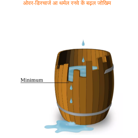
ओवर-डिस्चार्ज आ थर्मल रनवे कें बढ़ल जोखिम