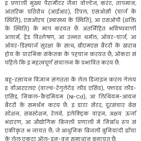
इ प्रणाली मुख्य पैरामीटर जैना वोल्टेज, करंट, तापमान, 
आंतरिक प्रतिरोध (आईआर), रिपल, एसओसी (चार्ज कें 
स्थिति), एसओएच (स्वास्थ्य कें स्थिति), आ एसओपी (शक्ति 
कें स्थिति) कें माप करयत छै. अंतर्निहित भविष्यवाणी 
अलार्म, ट्रेंड विश्लेषण, आ उन्नत थर्मल, ओवर-चार्ज, आ 
ओवर-डिस्चार्ज सुरक्षा कें साथ, बीएमएस बैटरी कें खराब 
होय कें प्रारंभिक संकेतक कें पहचान करयत छै, ओकरा सं 
पहिले कि इ महत्वपूर्ण संचालन कें प्रभावित करय छै.
बहु-रसायन विज्ञान संगतता कें लेल डिजाइन करल गेलय 
इ वीआरएलए (वाल्व-रेगुलेटेड लीड एसिड), फ्लडड लीड-
एसिड, निकल-कैडमियम (Ni-Cd), आ लिथियम-आयन 
बैटरी कें समर्थन करय छै. इ डाटा सेंटर, दूरसंचार बेस 
स्टेशन, सबस्टेशन, रेलवे, इलेक्ट्रिक वाहन, अक्षय ऊर्जा 
भंडारण, आ औद्योगिक बिजली प्रणाली मे निर्बाध रूप सं 
एकीकृत भ जायत छै, जे आधुनिक बिजली बुनियादी ढाँचा 
कें लेल एकटा ऑल-इन-वन समाधान बनायत छै.