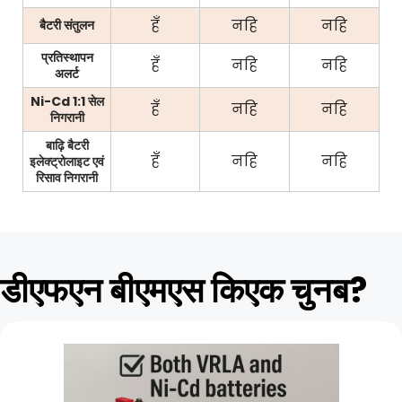
हँ
नहि
नहि
बैटरी संतुलन
प्रतिस्थापन
हँ
नहि
नहि
अलर्ट
Ni-Cd 1:1 सेल
हँ
नहि
नहि
निगरानी
बाढ़ि बैटरी
हँ
नहि
नहि
इलेक्ट्रोलाइट एवं
रिसाव निगरानी
डीएफएन बीएमएस किएक चुनब?