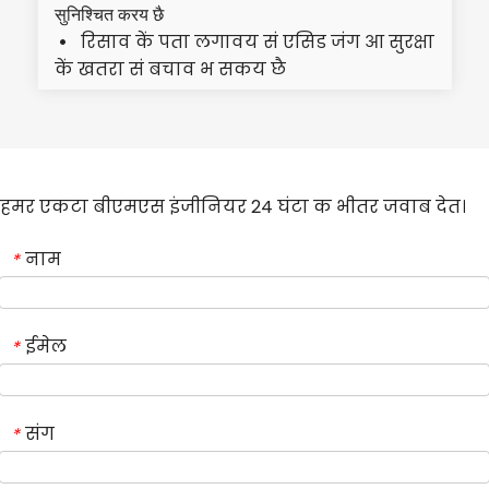
सुनिश्चित करय छै
रिसाव कें पता लगावय सं एसिड जंग आ सुरक्षा 
  
कें खतरा सं बचाव भ सकय छै
हमर एकटा बीएमएस इंजीनियर 24 घंटा क भीतर जवाब देत।
नाम
*
ईमेल
*
संग
*