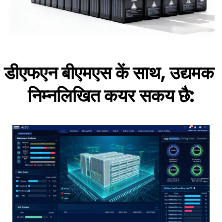
डीएफएन बीएमएस कें साथ, उद्यमक 
निम्नलिखित कयर सकय छै: