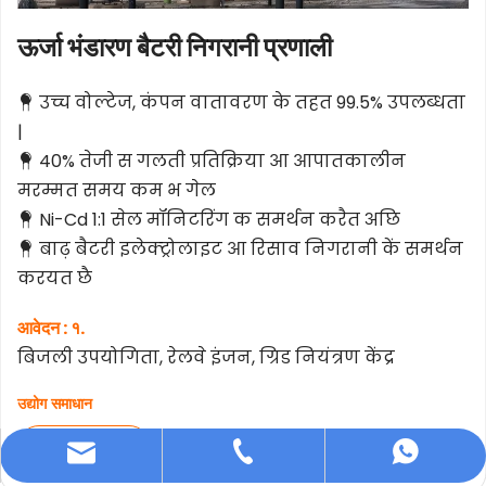
ऊर्जा भंडारण बैटरी निगरानी प्रणाली
उच्च वोल्टेज, कंपन वातावरण के तहत 99.5% उपलब्धता 
 
|
40% तेजी स गलती प्रतिक्रिया आ आपातकालीन 
 
मरम्मत समय कम भ गेल
Ni-Cd 1:1 सेल मॉनिटरिंग क समर्थन करैत अछि
 
बाढ़ बैटरी इलेक्ट्रोलाइट आ रिसाव निगरानी कें समर्थन 
 
करयत छै
आवेदन : १. 
बिजली उपयोगिता, रेलवे इंजन, ग्रिड नियंत्रण केंद्र
उद्योग समाधान
>>अधिक देखू
info@dfuntech.com
+86 15919182362 पर
+86-756-6123188