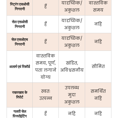
यादृच्छिक/
वास्तविक
स्ट्रिंग एसओसी
हँ
निगरानी
अकुशल
समय
यादृच्छिक/
सेल एसओसी
हँ
नहि
निगरानी
अकुशल
यादृच्छिक/
सेल एसओएच
हँ
नहि
निगरानी
अकुशल
वास्तविक
समय, पूर्ण,
खंडित,
सीमित
अलार्म एवं रिकॉर्ड
पता लगाने
अविश्वसनीय
योग्य
उपलब्ध
स्वतः
समर्थित
रखरखाव के
मुदा
रिपोर्ट
उत्पन्न
नहि
अकुशल
गलती सेल
हँ
नहि
नहि
पिनपॉइंटिंग