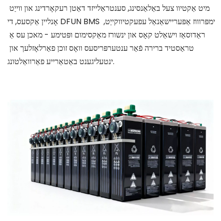
מיט אַקטיוו צעל באַלאַנסינג, סענטראַלייזד דאַטן רעקאָרדינג און ווייַט 
אָנליין אַקסעס, די DFUN BMS ימפּרוווז אַפּעריישאַנאַל עפעקטיווקייַט, 
ראַדוסאַז וישאַלט קאָס און ינשורז מאַקסימום ופּטימע - מאכן עס אַ 
טראַסטיד ברירה פֿאַר ענטערפּריסעס וואָס זוכן פאַרלאָזלעך און 
ינטעליגענט באַטאַרייע פאַרוואַלטונג.