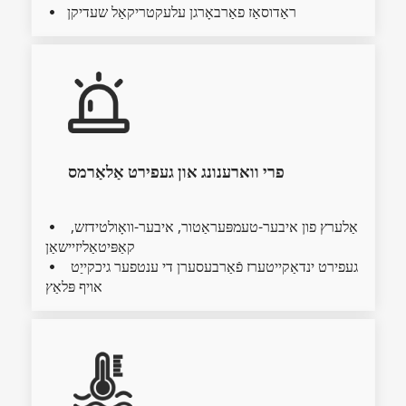
ראַדוסאַז פאַרבאָרגן עלעקטריקאַל שעדיקן
  
פרי ווארענונג און געפירט אַלאַרמס
אַלערץ פון איבער-טעמפּעראַטור, איבער-וואָולטידזש, 
  
קאַפּיטאַליזיישאַן
געפירט ינדאַקייטערז פֿאַרבעסערן די ענטפער גיכקייַט 
  
אויף פּלאַץ