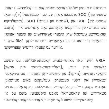
די סיסטעם מעסטן שליסל פּאַראַמעטערס אַזאַ ווי וואָולטידזש, קראַנט, 
טעמפּעראַטור, ינערלעך קעגנשטעל (יר), ריפּאַל, SOC (שטאַט פון 
באַשולדיקונג), SOH (שטאַט פון געזונט), און SOP (שטאַט פון 
מאַכט). מיט געבויט-אין פּרידיקטיוו אַלאַרמס, גאַנג אַנאַליסיס און 
אַוואַנסירטע טערמאַל שוץ, איבער-טשאַרדזשינג און איבער-אָפּזאָגן 
שוץ, די BMS יידענאַפייד פרי וואונדער פון באַטאַרייע דיטיריעריישאַן 
איידער עס אַפעקץ קריטיש אַפּעריישאַנז.
דיזיינד פֿאַר מאַלטי-כעמיע קאַמפּאַטאַבילאַטי, עס שטיצט VRLA 
(וואַלוו-רעגיאַלייטאַד פירן אַסאַד), פלאַדאַד פירן זויער, 
ניקאַל-קאַדמיום (ני-קד), און ליטהיום-יאָן באַטעריז. עס סימלאַסלי 
ינטאַגרייץ אין דאַטן סענטערס, טעלעקאָם באַזע סטיישאַנז, 
סאַבסטיישאַנז, ריילווייז, עלעקטריק וועהיקלעס, רינואַבאַל ענערגיע 
סטאָרידזש און ינדאַסטריאַל מאַכט סיסטעמען, מאכן עס אַן 
אַלע-אין-איין לייזונג פֿאַר מאָדערן מאַכט ינפראַסטראַקטשער.