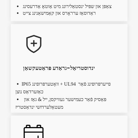
צאַפּן און שפּיל ינסטאַלירונג מיט אַוטאָ אַדרעסינג
  
ראַדוסאַז ערראָרס און קאַמישאַנינג צייט
  
ינדוסטריאַל-גראַדע פּראַטעקשאַן
 IP65 וואָטערפּרופינג + UL94 פייערפּרופינג פֿאַר 
כאַזערדאַס נוצן
פּאַסיק פֿאַר כעמישער געוויקסן, ייל & גאַז און 
  
מעטאַלערדזשי ינדאַסטריז