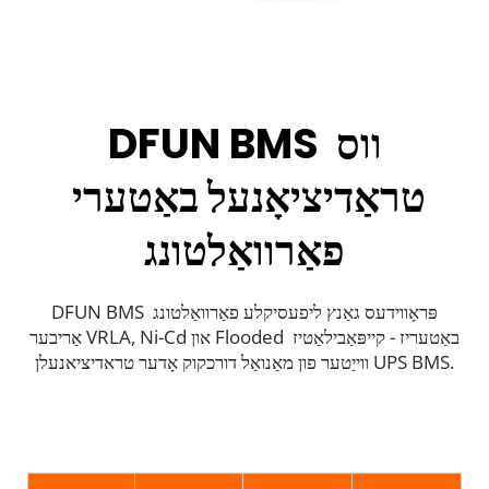
DFUN BMS ווס 
טראַדיציאָנעל באַטערי 
פאַרוואַלטונג
DFUN BMS פּראָווידעס גאַנץ ליפעסיקלע פאַרוואַלטונג 
אַריבער VRLA, Ni-Cd און Flooded באַטעריז - קייפּאַבילאַטיז 
ווייַטער פון מאַנואַל דורכקוק אָדער טראדיציאנעלן UPS BMS.