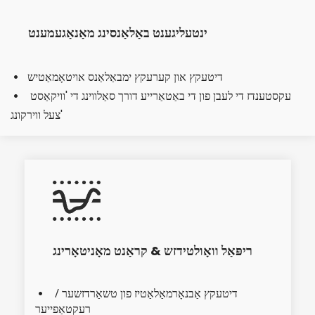
ינטעליגענט באַלאַנסינג מאַנאַגעמענט
דיטעקץ און קערעקץ ימבאַלאַנס אויטאָמאַטיש
  
עקסטענדז די לעבן פון די באַטאַרייע דורך סאַלווינג די 'וויקאַסט 
  
צעל ווירקונג'
ריפּאַל וואָולטידזש & קראַנט מאָניטאָרינג
דיטעקץ אַבנאָרמאַלאַטיז פון טשאַרדזשער / 
  
רעקטאַפייער