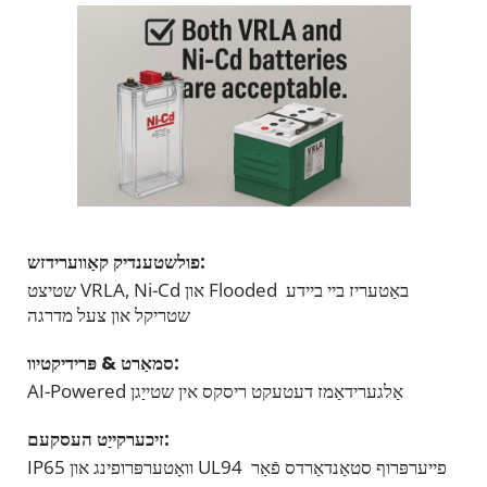
פולשטענדיק קאַווערידזש: 
שטיצט VRLA, Ni-Cd און Flooded באַטעריז ביי ביידע 
שטריקל און צעל מדרגה
סמאַרט & פּרידיקטיוו: 
AI-Powered אַלגערידאַמז דעטעקט ריסקס אין שטייַגן
זיכערקייַט העסקעם: 
IP65 וואָטערפּרופינג און UL94 פייערפּרוף סטאַנדאַרדס פֿאַר 