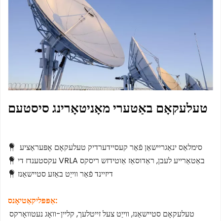
טעלעקאָם באַטערי מאָניטאָרינג סיסטעם
סימלאַס ינאַגריישאַן פֿאַר קעסיידערדיק טעלעקאָם אָפּעראַציע
  
עקסטענדז די VRLA באַטאַרייע לעבן, ראַדוסאַז אַוטידזש ריסקס
 
דיזיינד פֿאַר ווייַט באַזע סטיישאַנז
 
אַפּפּליקאַטיאָנס:
טעלעקאָם סטיישאַנז, ווייַט צעל זייטלעך, קליין-וואָג נעטוואָרקס