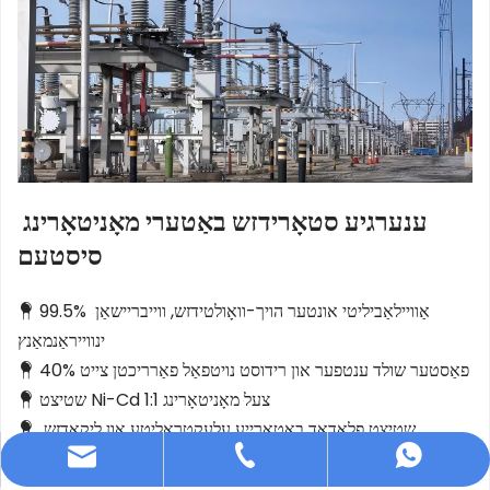
ענערגיע סטאָרידזש באַטערי מאָניטאָרינג 
סיסטעם
99.5% אַוויילאַביליטי אונטער הויך-וואָולטידזש, ווייבריישאַן 
 
ינווייראַנמאַנץ
40% פאַסטער שולד ענטפער און רידוסט נויטפאַל פאַרריכטן צייט
 
שטיצט Ni-Cd 1:1 צעל מאָניטאָרינג
 
שטיצט פלאַדאַד באַטאַרייע עלעקטראָליטע און ליקאַדזש 
 
מאָניטאָרינג
info@dfuntech.com
+86-756-6123188
+86 15919182362