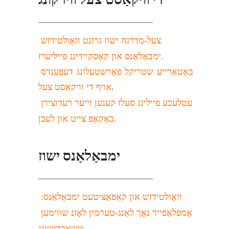
צעל-מדרגה ישוז גרונט וואָולטידזש 
ימבאַלאַנס און קאַסקיידינג פייליערז.
באַטאַרייע שטריקל פאָרשטעלונג דעפּענדס 
אויף די וויקאַסט צעל.
עטלעכע פיילינג סעלז קענען זייער רעדוצירן 
באַקאַפּ צייט און לעבן.
ימבאַלאַנס ישוז
וואָולטידזש און קאַפּאַציטעט ימבאַלאַנס: 
אַמפּלאַפייד נאָך לאַנג-טערמין לאָזנ שווימען 
טשאַרדזשינג