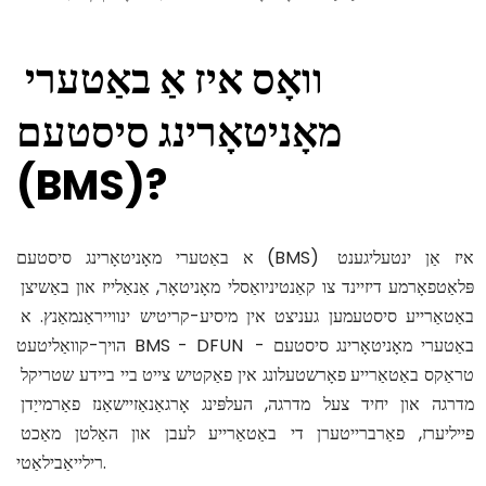
וואָס איז אַ באַטערי 
מאָניטאָרינג סיסטעם 
(BMS)?
א באַטערי מאָניטאָרינג סיסטעם (BMS) איז אַן ינטעליגענט 
פּלאַטפאָרמע דיזיינד צו קאַנטיניואַסלי מאָניטאָר, אַנאַלייז און באַשיצן 
באַטאַרייע סיסטעמען געניצט אין מיסיע-קריטיש ינווייראַנמאַנץ. א 
הויך-קוואַליטעט BMS - DFUN באַטערי מאָניטאָרינג סיסטעם - 
טראַקס באַטאַרייע פאָרשטעלונג אין פאַקטיש צייט ביי ביידע שטריקל 
מדרגה און יחיד צעל מדרגה, העלפּינג אָרגאַנאַזיישאַנז פאַרמייַדן 
פייליערז, פאַרברייטערן די באַטאַרייע לעבן און האַלטן מאַכט 
רילייאַבילאַטי.