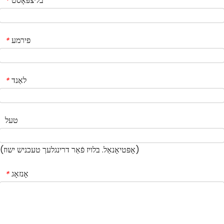
בליצפּאָסט
*
פירמע
*
לאַנד
*
טעל
(אָפּטיאָנאַל. בלויז פֿאַר דרינגלעך טעכניש ישוז)
אָנזאָג
*