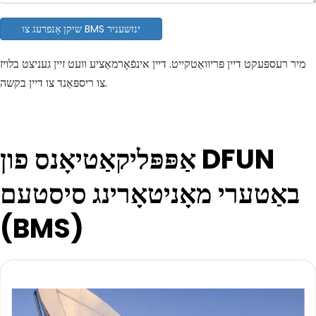
שיקן אָנפרעג צו BMS ינזשעניר
מיר רעספּעקט דיין פּריוואַטקייט. דיין אינפֿאָרמאַציע וועט זיין געניצט בלויז
צו ריספּאַנד צו דיין בקשה.
אַפּפּליקאַטיאָנס פון DFUN 
באַטערי מאָניטאָרינג סיסטעם 
(BMS)