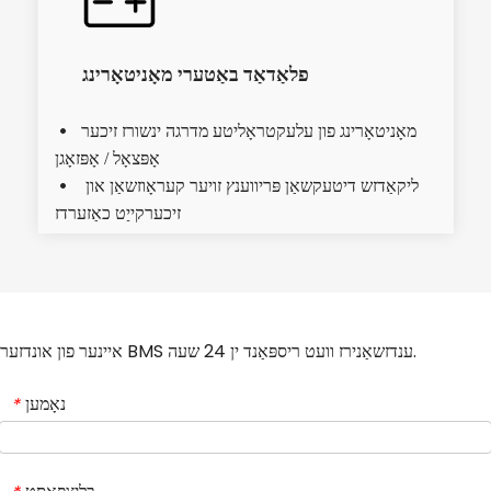
פלאַדאַד באַטערי מאָניטאָרינג
 מאָניטאָרינג פון עלעקטראָליטע מדרגה ינשורז זיכער 
אָפּצאָל / אָפּזאָגן
ליקאַדזש דיטעקשאַן פּריווענץ זויער קעראָוזשאַן און 
  
זיכערקייַט כאַזערדז
איינער פון אונדזער BMS ענדזשאַנירז וועט ריספּאַנד ין 24 שעה.
נאָמען
*