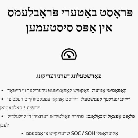
פּראָסט באַטערי פּראָבלעמס 
אין אַפּס סיסטעמען
פאָרשטעלונג דערנידעריקונג
קאַפּאַסיטי אָנווער: 
 פאַקטיש קאַפּאַציטעט נידעריקער ווי רייטאַד
  
רייזינג ינערלעך קעגנשטעל:  
רידוסט אָפּזאָגן עפעקטיווקייַט רעכט צו 
 
יידזשינג / סאַלפאַטיאָן
פלאָוט אָפּצאָל ימבאַלאַנס:  
סתירה וואָולטידזש רעדוצירן די קוילעלדיק 
 
לעבן
שוועריקייט צו אַססעסס SOC / SOH אַקיעראַטלי
 