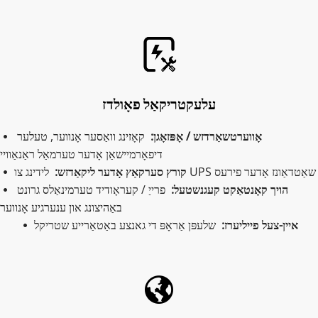
עלעקטריקאַל פאָולדז
אָווערטשאַרדזש / אָפּזאָגן: 
 קאָזינג וואַסער אָנווער, טעלער 
 
דיפאָרמיישאַן אָדער טערמאַל ראַנאַוויי
לידינג צו UPS שאַטדאַונז אָדער פירעס
קורץ סערקאַץ אָדער ליקאַדזש:  
 
הויך קאָנטאַקט קעגנשטעל:  
פרייַ / קעראָודיד טערמינאַלס גרונט 
 
באַהיצונג און ענערגיע אָנווער
איין-צעל פייליערז:  
שלעפּן אַראָפּ די גאנצע באַטאַרייע שטריקל
 