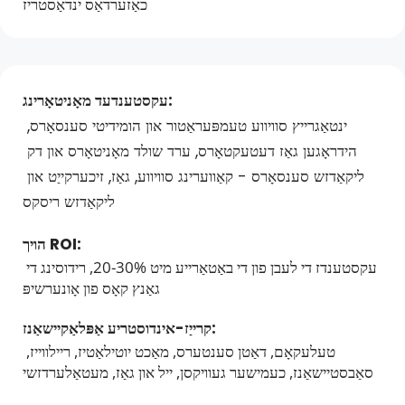
כאַזערדאַס ינדאַסטריז
עקסטענדעד מאָניטאָרינג:
ינטאַגרייץ סוויווע טעמפּעראַטור און הומידיטי סענסאָרס, 
הידראָגען גאַז דעטעקטאָרס, ערד שולד מאָניטאָרס און דק 
ליקאַדזש סענסאָרס - קאַווערינג סוויווע, גאַז, זיכערקייַט און 
ליקאַדזש ריסקס
הויך ROI: 
עקסטענדז די לעבן פון די באַטאַרייע מיט 20-30%, רידוסינג די 
גאַנץ קאָס פון אָונערשיפּ
קרייַז-אינדוסטריע אַפּלאַקיישאַנז: 
טעלעקאָם, דאַטן סענטערס, מאַכט יוטילאַטיז, ריילווייז, 
סאַבסטיישאַנז, כעמישער געוויקסן, ייל און גאַז, מעטאַלערדזשי