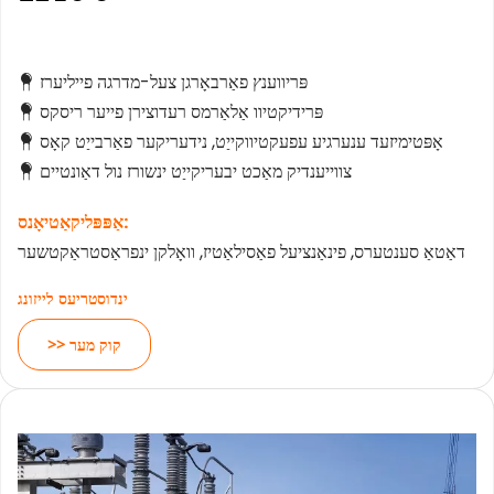
פּריווענץ פאַרבאָרגן צעל-מדרגה פייליערז
 
פּרידיקטיוו אַלאַרמס רעדוצירן פייער ריסקס
 
אָפּטימיזעד ענערגיע עפעקטיווקייַט, נידעריקער פאַרבייַט קאָס
 
צווייענדיק מאַכט יבעריקייַט ינשורז נול דאַונטיים
 
אַפּפּליקאַטיאָנס:
דאַטאַ סענטערס, פינאַנציעל פאַסילאַטיז, וואָלקן ינפראַסטראַקטשער
ינדוסטריעס לייזונג
>> קוק מער