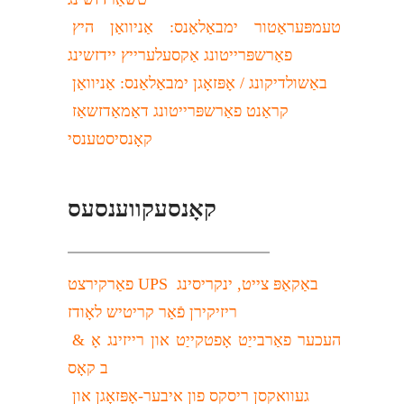
טעמפּעראַטור ימבאַלאַנס: אַניוואַן היץ 
פאַרשפּרייטונג אַקסעלערייץ יידזשינג
באַשולדיקונג / אָפּזאָגן ימבאַלאַנס: אַניוואַן 
קראַנט פאַרשפּרייטונג דאַמאַדזשאַז 
קאָנסיסטענסי
קאָנסעקווענסעס
פאַרקירצט UPS באַקאַפּ צייט, ינקריסינג 
ריזיקירן פֿאַר קריטיש לאָודז
העכער פאַרבייַט אָפטקייַט און רייזינג אָ & 
ב קאָס
געוואקסן ריסקס פון איבער-אָפּזאָגן און 