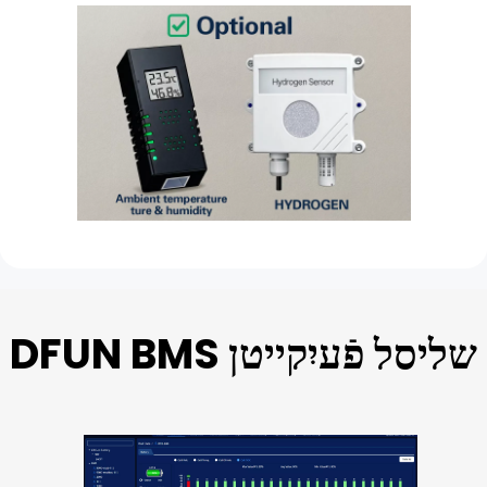
DFUN BMS שליסל פֿעיִקייטן