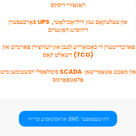
ראַנאַוויי ריסקס
פֿאַרבעסערן UPS און טעלעקאָם נעץ רילייאַבילאַטי, 
רידוסינג דאַונטיים
פאַרברייטערן די באַטאַרייע לעבן און רעדוצירן פאַרבייַט און 
וישאַלט קאָס (TCO)
סימלאַסלי ויסשטימען מיט SCADA און מאַכט אָטאַמיישאַן 
פּלאַטפאָרמס
אראפקאפיע פריי BMS ווהיטעפּאַפּער