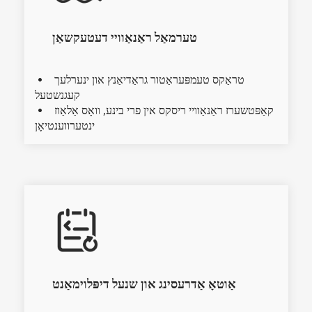
טערמאַל ראַנאַוויי דעטעקשאַן
טראַקס טעמפּעראַטור גראַדיאַנץ און ינערלעך 
  
קעגנשטעל
קאַפּטשערז ראַנאַוויי ריסקס אין פרי בינע, וואָס אַלאַוז 
  
ינטערווענטיאָן
אַוטאָ אַדרעסינג און שנעל דיפּלוימאַנט