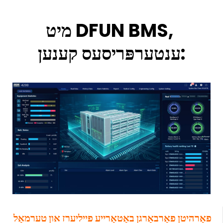
מיט DFUN BMS, 
ענטערפּריסעס קענען:
פאַרהיטן פאַרבאָרגן באַטאַרייע פייליערז און טערמאַל 