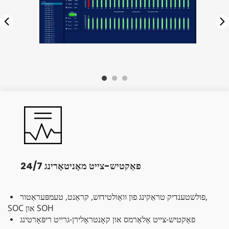
24/7 פאַקטיש-צייט מאָניטאָרינג
פולשטענדיק טראַקינג פון וואָולטידזש, קראַנט, טעמפּעראַטור, 
  
SOC און SOH
פאַקטיש-צייט אַלאַרמס און קאָנטראָלירן-גרייט ריפּאָרטינג
  