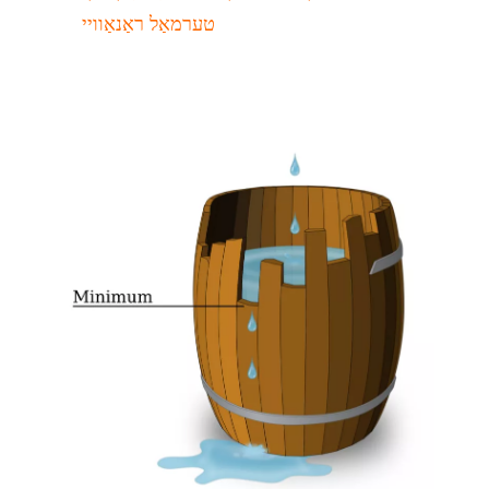
טערמאַל ראַנאַוויי