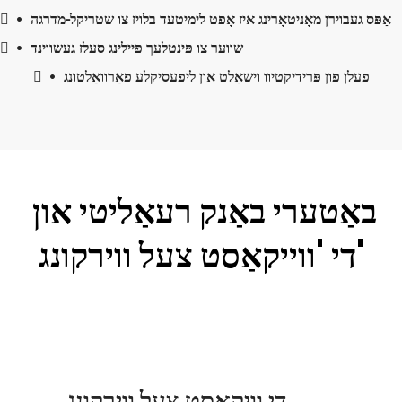
אַפּס געבוירן מאָניטאָרינג איז אָפט לימיטעד בלויז צו שטריקל-מדרגה
 
 
שווער צו פּינטלעך פיילינג סעלז געשווינד
 
 
פעלן פון פּרידיקטיוו וישאַלט און ליפעסיקלע פאַרוואַלטונג
 
 
באַטערי באַנק רעאַליטי און 
די 'ווייקאַסט צעל ווירקונג'
די וויקאַסט צעל ווירקונג