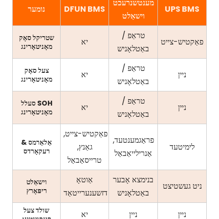
מענטשנרעכט
UPS BMS
DFUN BMS
נומער
וישאַלט
טראַפ /
שטריקל סאָק
פאַקטיש-צייט
יא
מאָניטאָרינג
באַטלאָניש
טראַפ /
צעל סאָק
ניין
יא
מאָניטאָרינג
באַטלאָניש
טראַפ /
סעלל SOH
ניין
יא
מאָניטאָרינג
באַטלאָניש
פאַקטיש-צייט,
פראַגמענטעד,
אַלאַרמס &
לימיטעד
גאַנץ,
רעקאָרדס
אַנרילייאַבאַל
טרייסאַבאַל
בנימצא אָבער
אַוטאָ
וישאַלט
ניט געשטיצט
ריפּאָרץ
באַטלאָניש
דזשענערייטאַד
שולד צעל
ניין
ניין
יא
פּינפּוינטינג