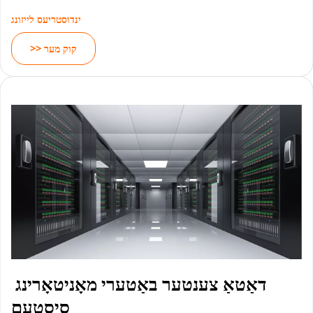
ינדוסטריעס לייזונג
>> קוק מער
דאַטאַ צענטער באַטערי מאָניטאָרינג 
סיסטעם