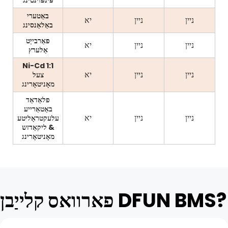
באַטערי
ניין
ניין
יא
באַלאַנסינג
פאַרבייַט
ניין
ניין
יא
אַלערץ
Ni-Cd 1:1
ניין
ניין
יא
צעל
מאָניטאָרינג
פלאַדאַד
באַטאַרייע
ניין
ניין
יא
עלעקטראָליטע
& ליקאַדזש
מאָניטאָרינג
פארוואס קלייַבן DFUN BMS?