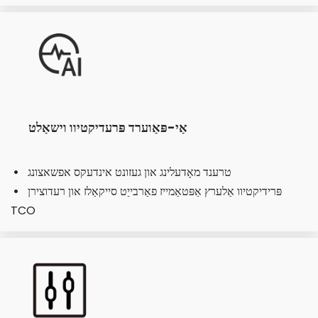
אַי-פּאַוערד פּרעדיקטיוו וישאַלט
טרענד מאָדעלינג און געזונט אינדעקס אפשאצונג
  
פּרידיקטיוו אַלערץ אַפּטאַמייז פאַרבייַט סייקאַלז און רעדוצירן 
  
TCO