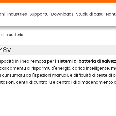
oni
oni
oni
oni
Industries
Industries
Industries
Industries
Supportu
Supportu
Supportu
Supportu
Downloads
Downloads
Downloads
Downloads
Studiu di casu
Studiu di casu
Studiu di casu
Studiu di casu
Nant
Nant
Nant
Nant
Batteria Smart Lithium
Batteria Smart Lithium-ion 48V
Misura
Misura
 di a batteria
 48V
apacità in linea remota per
i sistemi di batteria di salve
aricamentu di risparmiu d'energia, carica intelligente, mon
cunsumatu da l'ispezioni manuali, e difficultà di teste di
ostazioni, centri di cuntrollu è centrali di almacenamiento 