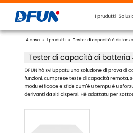
I prudutti
I prudutti
I prudutti
I prudutti
Soluzi
Soluzi
Soluzi
Soluzi
Sistema di monitoraghju di batterie
Per a batteria di plomu-acidu
Per FLA (Plombo-Acid Flooded)
Tester di capacità di a batteria intelligente
Tester di capacità di batteria 48V
A casa
»
I prudutti
»
Tester di capacità à distanza
Tester di capacità di batteria
DFUN hà sviluppatu una soluzione di prova di c
funzioni, cumprese teste di capacità remota, sc
modu efficace e sfide cum'è u tempu è u sforzu 
derivanti da siti dispersi. Hè adattatu per sott