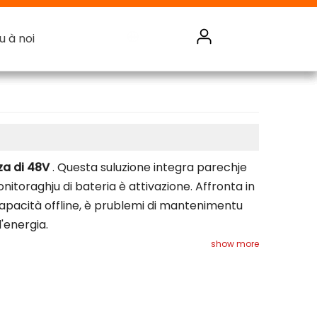
u à noi
u à noi
u à noi
u à noi
tore di energia AC
tore di energia DC
Sistema di Monitoraghju di Batteria
zza di 48V
. Questa suluzione integra parechje
itoraghju di bateria è attivazione. Affronta in
 capacità offline, è prublemi di mantenimentu
d'energia.
show more