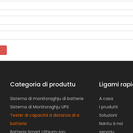
Categoria di produttu
Ligami rapi
Sistema di monitoraghju di batterie
A casa
Sistema di Monitoraghju UPS
I prudutti
Tester di capacità à distanza di a
Soluzioni
batteria
Nantu à noi
Batteria Smart Lithium-ion
serviziu