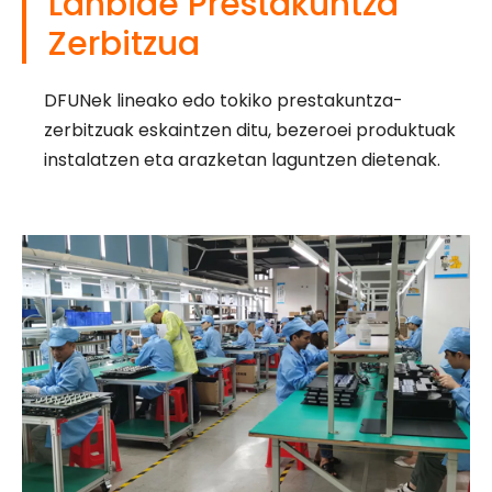
Lanbide Prestakuntza
Zerbitzua
DFUNek lineako edo tokiko prestakuntza-
zerbitzuak eskaintzen ditu, bezeroei produktuak
instalatzen eta arazketan laguntzen dietenak.