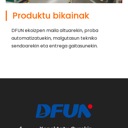
Produktu bikainak
DFUN ekoizpen maila altuarekin, proba
automatizatuekin, malgutasun tekniko
sendoarekin eta entrega gaitasunekin.