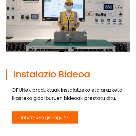
Instalazio Bideoa
DFUNek produktuak instalatzeko eta arazketa
ikasteko gidaliburuen bideoak prestatu ditu.
Informazio gehiago >>