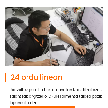
24 ordu linean
Jar zaitez gurekin harremanetan izan ditzakezun
zalantzak argitzeko, DFUN salmenta taldea pozik
lagunduko dizu.