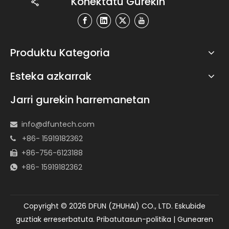
Konektatu Gurekin
Produktu Kategoria
Esteka azkarrak
Jarri gurekin harremanetan
info@dfuntech.com

+86- 15919182362

+86-756-6123188

+86- 15919182362

Copyright ©
2026
DFUN (ZHUHAI) CO., LTD. Eskubide
guztiak erreserbatuta.
Pribatutasun-politika
|
Gunearen