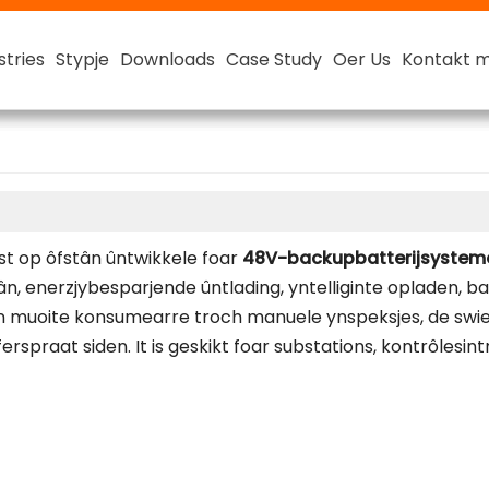
stries
stries
stries
stries
Stypje
Stypje
Stypje
Stypje
Downloads
Downloads
Downloads
Downloads
Case Study
Case Study
Case Study
Case Study
Oer Us
Oer Us
Oer Us
Oer Us
Kontakt 
Kontakt 
Kontakt 
Kontakt 
Tester
Tester
Smart Lithium Batterij
48V Smart Lithium-ion Batterij
est op ôfstân ûntwikkele foar
48V-backupbatterijsyste
ân, enerzjybesparjende ûntlading, yntelliginte opladen, bat
en muoite konsumearre troch manuele ynspeksjes, de swier
praat siden. It is geskikt foar substations, kontrôlesint