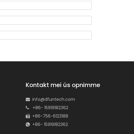
Kontakt mei ús opnimme
info@dfuntech.com

+86- 15919182362

+86-756-6123188

+86- 15919182362
