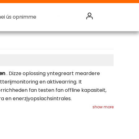
mei ús opnimme
mei ús opnimme
mei ús opnimme
mei ús opnimme
Batterij Monitoring System
men
. Dizze oplossing yntegreart meardere
terijmonitoring en aktivearring. It
richheden fan testen fan offline kapasiteit,
ra en enerzjyopslachsintrales.
show more