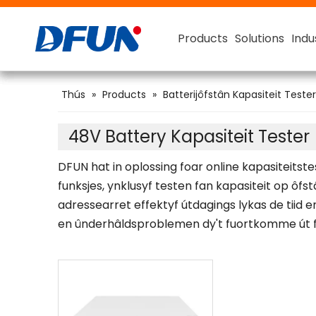
Products
Products
Products
Products
Solutions
Solutions
Solutions
Solutions
Indu
Indu
Indu
Indu
Batterij Monitoring System
Foar Lead Acid Batterij
Foar FLA (Flooded Lead Acid)
Smart Battery Kapasiteit 
48V Battery Kapasiteit 
Thús
»
Products
»
Batterijôfstân Kapasiteit Tester
48V Battery Kapasiteit Tester
DFUN hat in oplossing foar online kapasiteitst
funksjes, ynklusyf testen fan kapasiteit op ôfst
adressearret effektyf útdagings lykas de tiid 
en ûnderhâldsproblemen dy't fuortkomme út fers