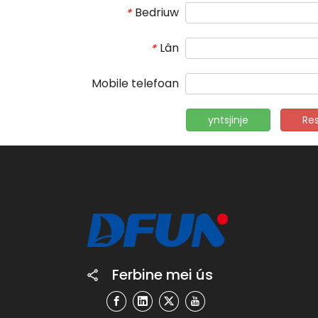
Bedriuw
*
Lân
*
Mobile telefoan
yntsjinje
Re
Ferbine mei ús