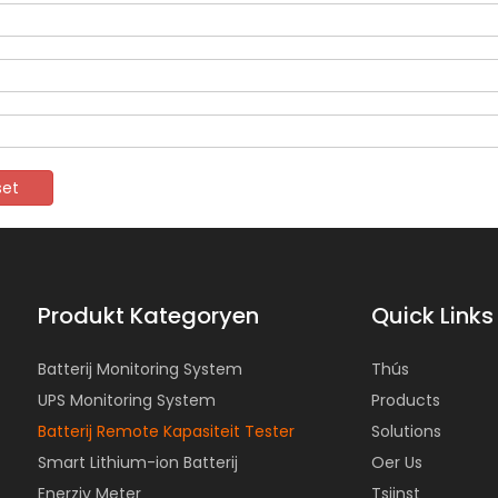
set
Produkt Kategoryen
Quick Links
Batterij Monitoring System
Thús
UPS Monitoring System
Products
Batterij Remote Kapasiteit Tester
Solutions
Smart Lithium-ion Batterij
Oer Us
Enerzjy Meter
Tsjinst