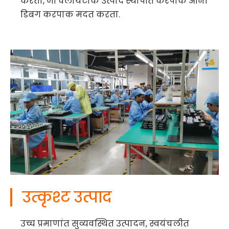
करता, जी क्लायंटांक उत्पाद स्थापीत करपाक आनी
डिबग करपाक मदत करता.
उत्कृश्ट उत्पाद
उच्च प्रमाणांत सुव्यवस्थित उत्पादन, स्वयंचलीत