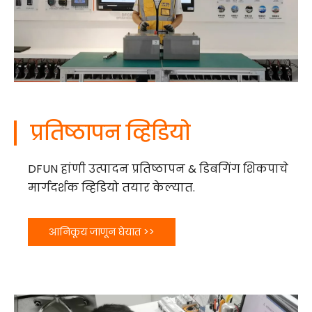
प्रतिष्ठापन व्हिडियो
DFUN हांणी उत्पादन प्रतिष्ठापन & डिबगिंग शिकपाचे
मार्गदर्शक व्हिडियो तयार केल्यात.
आनिकूय जाणून घेयात >>