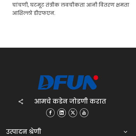
चांचणी, घटमूट तंत्रीक लवचीकता आनी वितरण क्षमता
आशिल्लो डीएफएन.
आमचे कडेन जोडणी करात
उत्पादन श्रेणी