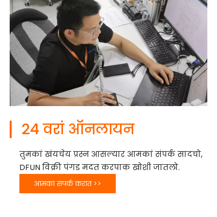
24 वरां ऑनलायन
तुमकां खंयचेय प्रस्न आसल्यार आमकां संपर्क सादचो,
DFUN विक्री पंगड मदत करपाक खोशी जातलो.
आमकां संपर्क करात >>