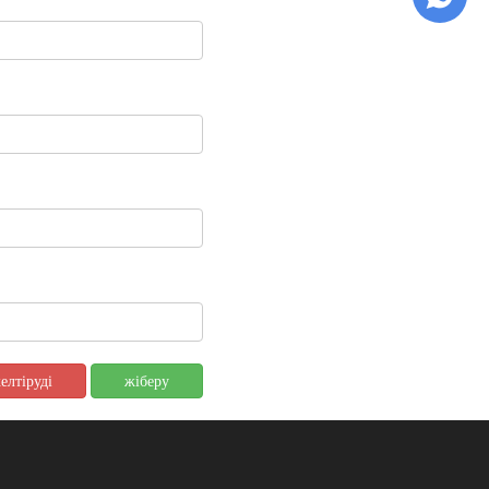
елтіруді
жіберу