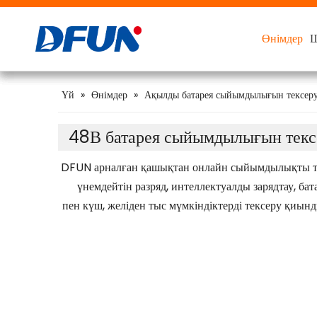
Өнімдер
Өнімдер
Өнімдер
Өнімдер
Ш
Ш
Ш
Ш
Батареяны бақылау жүйесі
Қорғасын қышқылды аккумуляторға арналған
FLA үшін (су басқан қорғасын қышқылы)
Ақылды батарея сыйымдылығын тексеру құралы
48В батарея сыйымдылығын тексеру құралы
Үй
»
Өнімдер
»
Ақылды батарея сыйымдылығын тексер
48В батарея сыйымдылығын текс
DFUN арналған қашықтан онлайн сыйымдылықты те
үнемдейтін разряд, интеллектуалды зарядтау, бат
пен күш, желіден тыс мүмкіндіктерді тексеру қиы