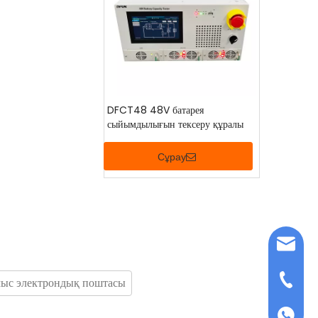
DFCT48 48V батарея
сыйымдылығын тексеру құралы
Сұрау
info@dfuntech
+86-756-612318
+86 15919182362