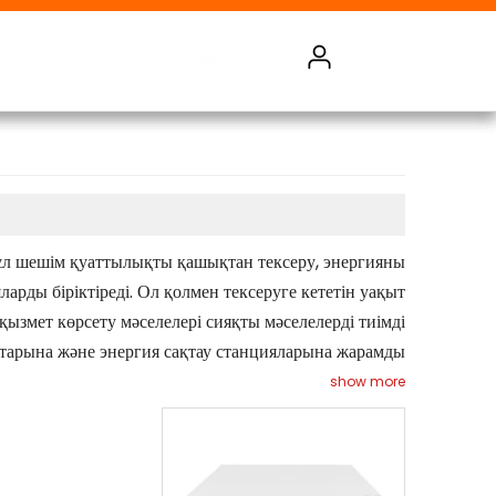
йнымалы ток энергиясын өлшегіш
ақты ток энергиясын өлшегіш
Батареяны бақылау жүйесі
Бұл шешім қуаттылықты қашықтан тексеру, энергияны
ларды біріктіреді. Ол қолмен тексеруге кететін уақыт
змет көрсету мәселелері сияқты мәселелерді тиімді
қтарына және энергия сақтау станцияларына жарамды.
show more