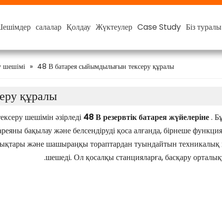
ешімдер
ешімдер
ешімдер
ешімдер
салалар
салалар
салалар
салалар
Қолдау
Қолдау
Қолдау
Қолдау
Жүктеулер
Жүктеулер
Жүктеулер
Жүктеулер
Case Study
Case Study
Case Study
Case Study
Біз туралы
Біз туралы
Біз туралы
Біз туралы
Ақылды литий батареясы
48 В смарт литий-ионды батарея
А
Тұр
у шешімі
»
48 В батарея сыйымдылығын тексеру құралы
еру құралы
ксеру шешімін әзірледі
48 В резервтік батарея жүйелеріне
. 
ареяны бақылау және белсендіруді қоса алғанда, бірнеше функция
ндықтары және шашыраңқы тораптардан туындайтын техникалық қы
шешеді. Ол қосалқы станцияларға, басқару орталы