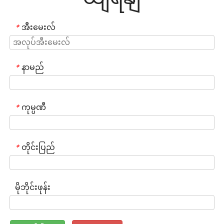
အီးမေးလ်
*
နာမည်
*
ကုမ္ပဏီ
*
တိုင်းပြည်
*
မိုဘိုင်းဖုန်း