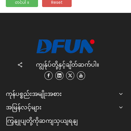
တင်ပါ ။
Reset
ကျွန်ုပ်တို့နှင့်ချိတ်ဆက်ပါ။
ကုန်ပစ္စည်းအမျိုးအစား
အမြန်လင့်များ
ကြှနျုပျတို့ကိုဆကျသှယျရနျ