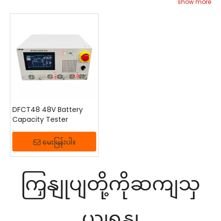
လုပ်ဆောင်ချက်များစွာကို ပေါင်းစပ်ထားသည်။ ၎င်းသည်
show more
လက်ဖြင့်စစ်ဆေးခြင်းဖြင့်အသုံးပြုသည့်အချိန်နှင့် ကြိုးစား
အားထုတ်မှု၊ အော့ဖ်လိုင်းစွမ်းရည်စမ်းသပ်မှုအခက်အခဲများ
နှင့် လူစုကွဲနေသောဆိုက်များမှ ဖြစ်ပေါ်လာသော ထိန်းသိမ်းမှု
ဆိုင်ရာပြဿနာများကဲ့သို့သော စိန်ခေါ်မှုများကို ထိရောက်စွာ
ဖြေရှင်းပေးပါသည်။ ဓာတ်အားခွဲရုံများ၊ ထိန်းချုပ်ရေးဌာန
များနှင့် စွမ်းအင်သိုလှောင်သည့် ဓာတ်အားပေးစက်ရုံများ
အတွက် သင့်လျော်သည်။
DFCT48 48V Battery
Capacity Tester
မေးမြန်းပါ။
ကြှနျုပျတို့ကိုဆကျသှ
ယျရနျ