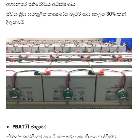
අභ්‍යන්තර ප්‍රතිරෝධය අධීක්ෂණය
ස්වයංක්‍රීය සමතුලිත තාක්‍ෂණය බැටරි ආයු කාලය 30% කින්
දිගු කරයි
PBAT71 මාලාව:
නිකල්-කැඩ්මියම් සහ ඊයම්-අම්ල බැටරි සමඟ ද්විත්ව