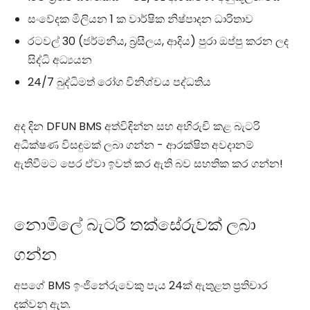
සංවේදක මිලියන 1 ක වාර්ෂික නිෂ්පාදන ධාරිතාව
රටවල් 30 (ජර්මනිය, බ්‍රසීලය, ආදිය) පුරා ඔප්පු කරන ලද
සිද්ධි අධ්‍යයන
24/7 බුද්ධිමත් රෝග විනිශ්චය පද්ධතිය
අද දින DFUN BMS අත්විඳින්න සහ අභිරුචි කළ බැටරි
අධීක්ෂණ විසඳුමක් ලබා ගන්න - ආරක්ෂිත අවදානම්
ඇතිවීමට පෙර ඒවා ඉවත් කර ඇති බව සහතික කර ගන්න!
නොමිලේ බැටරි තක්සේරුවක් ලබා
ගන්න
අපගේ BMS ඉංජිනේරුවෙකු පැය 24ක් ඇතුළත ප්‍රතිචාර
දක්වනු ඇත.