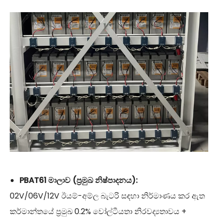
PBAT61 මාලාව (ප්‍රමුඛ නිෂ්පාදනය):
02V/06V/12V ඊයම්-අම්ල බැටරි සඳහා නිර්මාණය කර ඇත
කර්මාන්තයේ ප්‍රමුඛ 0.2% වෝල්ටීයතා නිරවද්‍යතාවය +