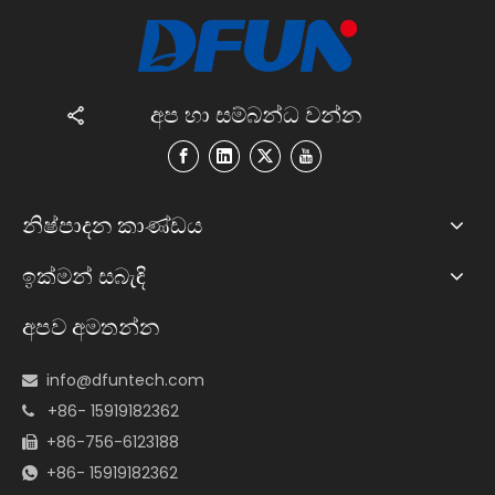
අප හා සම්බන්ධ වන්න
නිෂ්පාදන කාණ්ඩය
ඉක්මන් සබැඳි
අපව අමතන්න
info@dfuntech.com

+86- 15919182362

+86-756-6123188

+86- 15919182362
