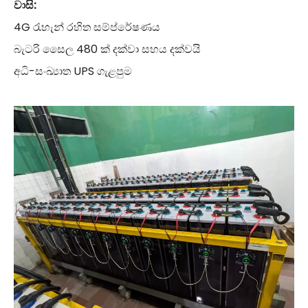
වාසි:
4G රැහැන් රහිත සම්ප්රේෂණය
බැටරි සෛල 480 ක් දක්වා සහය දක්වයි
අධි-සංඛ්‍යාත UPS ගැළපුම