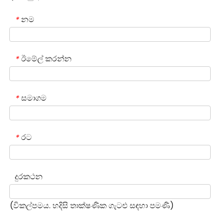
නම
*
ඊමේල් කරන්න
*
සමාගම
*
රට
*
දුරකථන
(විකල්පමය. හදිසි තාක්ෂණික ගැටළු සඳහා පමණි)