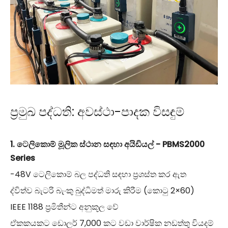
ප්‍රමුඛ පද්ධති: අවස්ථා-පාදක විසඳුම්
1. ටෙලිකොම් මූලික ස්ථාන සඳහා අයිඩියල් - PBMS2000
Series
-48V ටෙලිකොම් බල පද්ධති සඳහා ප්‍රශස්ත කර ඇත
ද්විත්ව බැටරි බැංකු බුද්ධිමත් මාරු කිරීම (කොටු 2×60)
IEEE 1188 ප්‍රමිතීන්ට අනුකූල වේ
ඒකකයකට ඩොලර් 7,000 කට වඩා වාර්ෂික නඩත්තු වියදම්