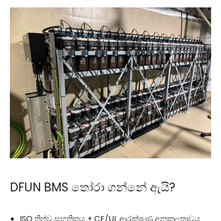
DFUN BMS තෝරා ගන්නේ ඇයි?
ISO ත්‍රිත්ව සහතිකය + CE/UL ආරක්ෂණ අනුකූලතාවය