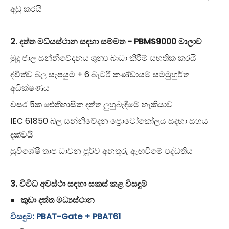
අඩු කරයි
2. දත්ත මධ්යස්ථාන සඳහා සම්මත - PBMS9000 මාලාව
මුදු ජාල සන්නිවේදනය ශුන්‍ය බාධා කිරීම් සහතික කරයි
ද්විත්ව බල සැපයුම + 6 බැටරි කණ්ඩායම් සමමුහුර්ත
අධීක්ෂණය
වසර 5ක ඓතිහාසික දත්ත ලුහුබැඳීමේ හැකියාව
IEC 61850 බල සන්නිවේදන ප්‍රොටෝකෝලය සඳහා සහය
දක්වයි
සුවිශේෂී තාප ධාවන පූර්ව අනතුරු ඇඟවීමේ පද්ධතිය
3. විවිධ අවස්ථා සඳහා සකස් කළ විසඳුම්
කුඩා දත්ත මධ්‍යස්ථාන
විසඳුම: PBAT-Gate + PBAT61