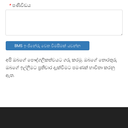
පණිවිඩය
*
BMS ඉංජිනේරු වෙත විමසීමක් යවන්න
අපි ඔබගේ පෞද්ගලිකත්වයට ගරු කරමු. ඔබගේ තොරතුරු
ඔබගේ ඉල්ලීමට ප්‍රතිචාර දැක්වීමට පමණක් භාවිතා කරනු
ඇත.