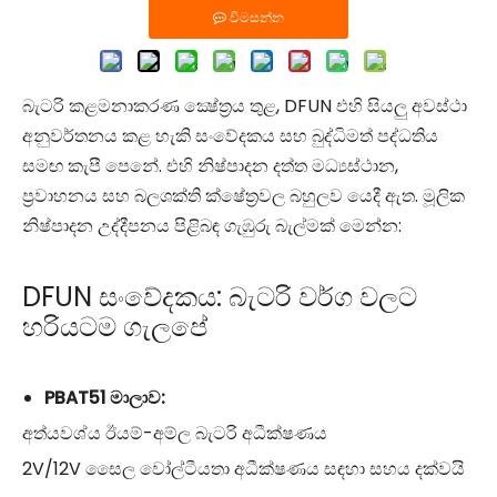
අපව අමතන්න
අපව අමතන්න
අපව අමතන්න
අපව අමතන්න
විමසන්න
බැටරි කළමනාකරණ ක්‍ෂේත්‍රය තුළ, DFUN එහි සියලු අවස්ථා
අනුවර්තනය කළ හැකි සංවේදකය සහ බුද්ධිමත් පද්ධතිය
සමඟ කැපී පෙනේ. එහි නිෂ්පාදන දත්ත මධ්‍යස්ථාන,
ප්‍රවාහනය සහ බලශක්ති ක්ෂේත්‍රවල බහුලව යෙදී ඇත. මූලික
නිෂ්පාදන උද්දීපනය පිළිබඳ ගැඹුරු බැල්මක් මෙන්න:
DFUN සංවේදකය: බැටරි වර්ග වලට
හරියටම ගැලපේ
PBAT51 මාලාව:
අත්යවශ්ය ඊයම්-අම්ල බැටරි අධීක්ෂණය
2V/12V සෛල වෝල්ටීයතා අධීක්ෂණය සඳහා සහය දක්වයි