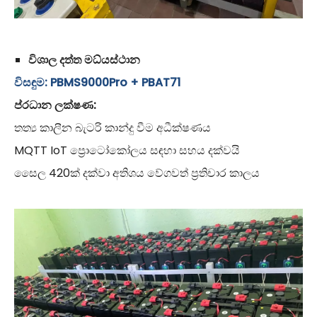
විශාල දත්ත මධ්යස්ථාන
විසඳුම: PBMS9000Pro + PBAT71
ප්රධාන ලක්ෂණ:
තත්‍ය කාලීන බැටරි කාන්දු වීම අධීක්ෂණය
MQTT IoT ප්‍රොටෝකෝලය සඳහා සහය දක්වයි
සෛල 420ක් දක්වා අතිශය වේගවත් ප්‍රතිචාර කාලය