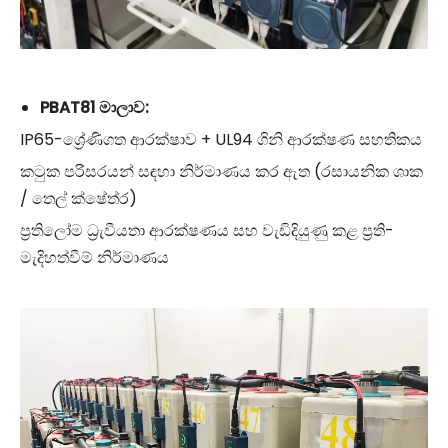
PBAT81 මාලාව:
IP65-ශ්‍රේණිගත ආරක්ෂාව + UL94 ගිනි ආරක්ෂණ සහතිකය
කටුක පරිසරයන් සඳහා නිර්මාණය කර ඇත (රසායනික ශාක
/ තෙල් ක්ෂේත්ර)
ප්‍රතිලෝම ධ්‍රැවීයතා ආරක්ෂණය සහ වැඩිදියුණු කළ ප්‍රති-
මැදිහත්වීම් නිර්මාණය