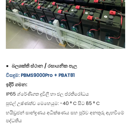
බලශක්ති ස්ථාන / රසායනික පැල
විසඳුම: PBMS9000Pro + PBAT81
ඉදිරි ගමන:
IP65 ශ්රේණිගත දූවිලි හා ජල ප්රතිරෝධය
පුළුල් උෂ්ණත්ව මෙහෙයුම: -40 ° C සිට 85 ° C
හයිඩ්‍රජන් සාන්ද්‍රණය අධීක්ෂණය සහ පූර්ව අනතුරු ඇඟවීමේ
පද්ධතිය