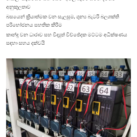
අනුකූලතාව
බසයෙන් ක්‍රියාත්මක වන සැලසුම, ශුන්‍ය බැටරි බලශක්ති
පරිභෝජනය සහතික කිරීම
කාන්දු වන ධාරාව සහ විද්‍යුත් විච්ඡේදක මට්ටම අධීක්ෂණය
සඳහා සහය දක්වයි