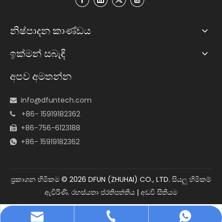
නිෂ්පාදන කාණ්ඩය
ඉක්මන් සබැඳි
අපව අමතන්න
info@dfuntech.com

+86- 15919182362

+86-756-6123188

+86- 15919182362

ප්‍රකාශන හිමිකම ©
2026
DFUN (ZHUHAI) CO., LTD. සියලු හිමිකම්
ඇවිරිණි.
රහස්යතා ප්රතිපත්තිය
|
අඩවි සිතියම
info@dfuntech.com
+86-756-6123188
+86 15919182362