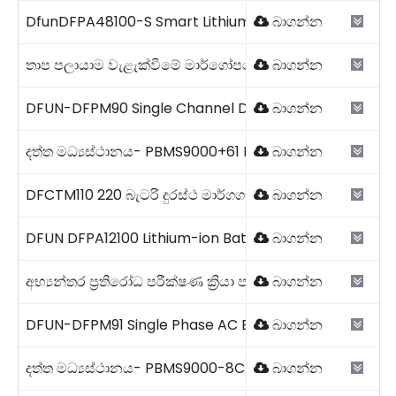
DfunDFPA48100-S Smart Lithium Battery Pack 2023 V1
බාගන්න
තාප පලායාම වැළැක්වීමේ මාර්ගෝපදේශය.pdf
බාගන්න
DFUN-DFPM90 Single Channel DC Energy Meter 2026V
බාගන්න
දත්ත මධ්‍යස්ථානය- PBMS9000+61 DFUN 2026.pdf
බාගන්න
DFCTM110 220 බැටරි දුරස්ථ මාර්ගගත ධාරිතාව සත්‍යාපන විස
බාගන්න
DFUN DFPA12100 Lithium-ion Battery.pdf
බාගන්න
අභ්‍යන්තර ප්‍රතිරෝධ පරීක්ෂණ ක්‍රියා පටිපාටිය.pdf
බාගන්න
DFUN-DFPM91 Single Phase AC Energy Meter 2026V1.0
බාගන්න
දත්ත මධ්‍යස්ථානය- PBMS9000-8C+61 DFUN 2026.pdf
බාගන්න