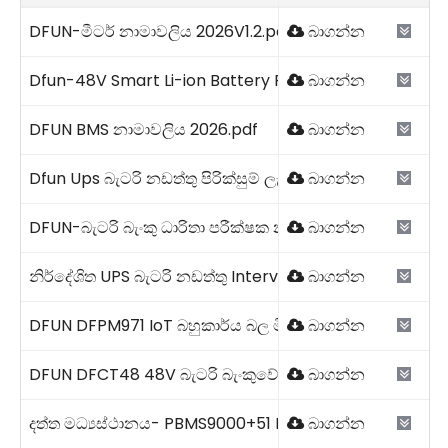
අපව අමතන්න
අපව අමතන්න
අපව අමතන්න
අපව අමතන්න
DFUN-මීටර් නාමාවලිය 2026V1.2.pdf
බාගන්න
Dfun-48V Smart Li-ion Battery Pack 2026V1.pdf
බාගන්න
DFUN BMS නාමාවලිය 2026.pdf
බාගන්න
Dfun Ups බැටරි නඩත්තු පිරික්සුම් ලැයිස්තුව Template.pdf
බාගන්න
DFUN-බැටරි බැංකු ධාරිතා පරීක්ෂක නාමාවලිය 2026V1.1.pdf
බාගන්න
නිර්දේශිත UPS බැටරි නඩත්තු Intervals.pdf
බාගන්න
DFUN DFPM971 IoT බහුකාර්ය බල මීටරය 2026V1.0.pdf
බාගන්න
DFUN DFCT48 48V බැටරි බැංකුවේ ධාරිතාව පරීක්ෂා කිරීමේ 
බාගන්න
දත්ත මධ්‍යස්ථානය- PBMS9000+51 DFUN 2026.pdf
බාගන්න