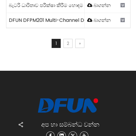
බැටරි ධාරිතාව පරීක්ෂා කිරීම හොඳම භාවිතයන්.pdf
බාගන්න
DFUN DFPM201 Multi-Channel DC Energy Meter 2026V
බාගන්න
1
2
»
අප හා සම්බන්ධ වන්න