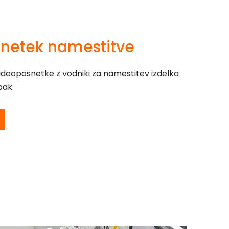
netek namestitve
videoposnetke z vodniki za namestitev izdelka
pak.