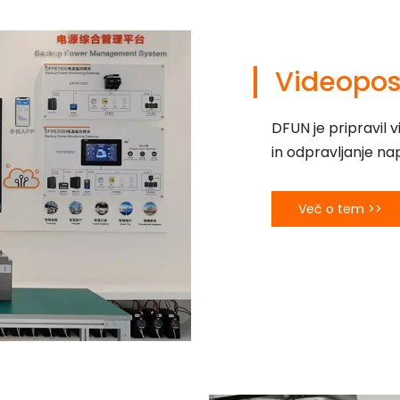
Videopos
DFUN je pripravil 
in odpravljanje na
Več o tem >>