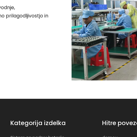
vodnje,
 prilagodljivostjo in
Kategorija izdelka
Hitre pove