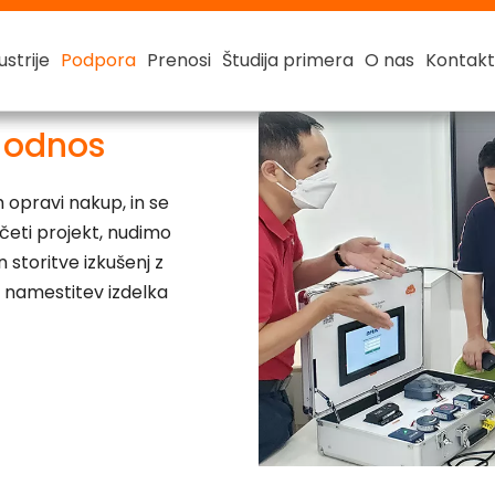
ustrije
ustrije
ustrije
ustrije
Podpora
Podpora
Podpora
Podpora
Prenosi
Prenosi
Prenosi
Prenosi
Študija primera
Študija primera
Študija primera
Študija primera
O nas
O nas
O nas
O nas
Kontakt
Kontakt
Kontakt
Kontakt
e baterije
 baterije
Pametna litijeva baterija
48 V pametna litij-ionska baterija
Me
r odnos
 opravi nakup, in se
četi projekt, nudimo
 storitve izkušenj z
e, namestitev izdelka