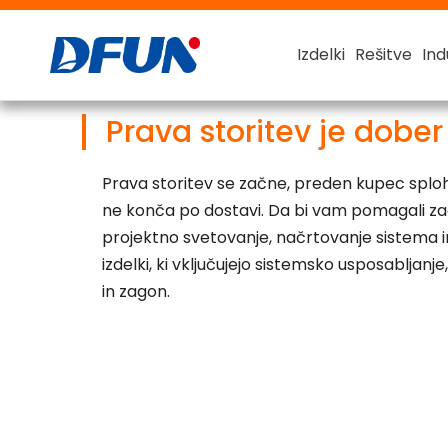
Izdelki
Izdelki
Izdelki
Izdelki
Rešitve
Rešitve
Rešitve
Rešitve
Ind
Ind
Ind
Ind
Sistem za nadzor baterije
Za svinčevo kislinsko baterijo
Za FLA (preplavljena svinčeno kislina)
Pametni tester kapacitet
48V tester kapacitete
Prava storitev je dobe
Prava storitev se začne, preden kupec sploh
ne konča po dostavi. Da bi vam pomagali za
projektno svetovanje, načrtovanje sistema in
izdelki, ki vključujejo sistemsko usposabljanj
in zagon.