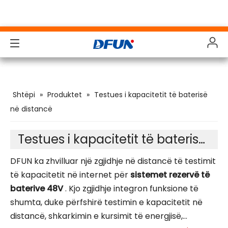
Produktet
Produktet
Produktet
Produktet
Shtëpi
»
Produktet
»
Testues i kapacitetit të baterisë
Zgjidhjet
Zgjidhjet
Zgjidhjet
Zgjidhjet
në distancë
Industritë
Industritë
Industritë
Industritë
Testues i kapacitetit të baterisë 48 V
Mbështetje
Mbështetje
Mbështetje
Mbështetje
DFUN ka zhvilluar një zgjidhje në distancë të testimit
Shkarkimet
Shkarkimet
Shkarkimet
Shkarkimet
të kapacitetit në internet për
sistemet rezervë të
baterive 48V
. Kjo zgjidhje integron funksione të
Rast Studimi
Rast Studimi
Rast Studimi
Rast Studimi
shumta, duke përfshirë testimin e kapacitetit në
Rreth Nesh
Rreth Nesh
Rreth Nesh
Rreth Nesh
distancë, shkarkimin e kursimit të energjisë,