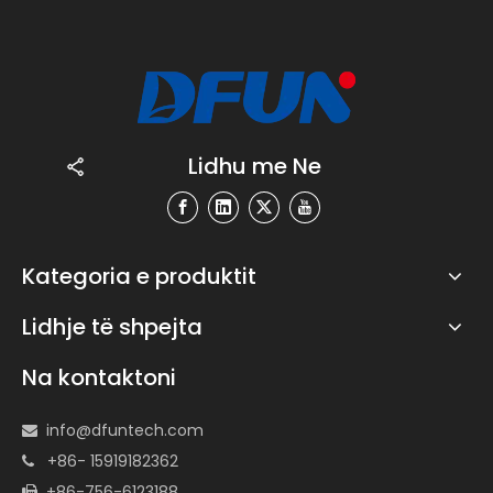
Lidhu me Ne
Kategoria e produktit
Lidhje të shpejta
Na kontaktoni
info@dfuntech.com

+86- 15919182362

+86-756-6123188
