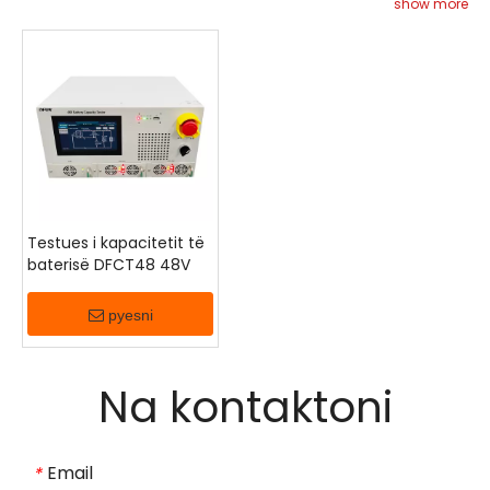
karikimin inteligjent, monitorimin e baterisë dhe
show more
aktivizimin. Ai trajton në mënyrë efektive sfida të
tilla si koha dhe përpjekja e konsumuar nga
inspektimet manuale, vështirësitë e testimit të
kapacitetit jashtë linje dhe çështjet e mirëmbajtjes
që lindin nga faqet e shpërndara. Është i
përshtatshëm për nënstacione, qendra kontrolli
dhe termocentrale për ruajtjen e energjisë.
Testues i kapacitetit të
baterisë DFCT48 48V
pyesni
Na kontaktoni
Email
*