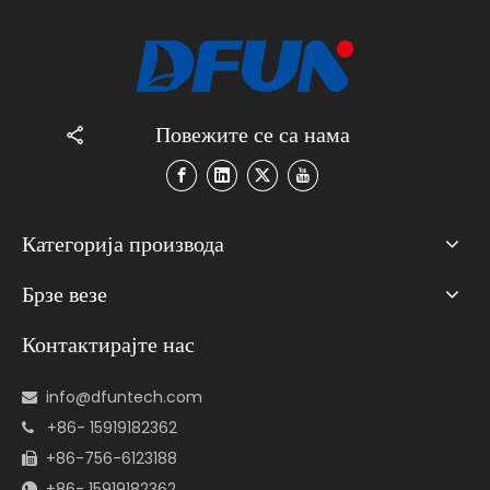
Повежите се са нама
Категорија производа
Брзе везе
Контактирајте нас
info@dfuntech.com

+86- 15919182362

+86-756-6123188

+86- 15919182362
