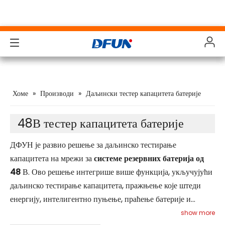
Производи
Производи
Производи
Производи
Хоме
»
Производи
»
Даљински тестер капацитета батерије
Решења
Решења
Решења
Решења
Индустриес
Индустриес
Индустриес
Индустриес
48В тестер капацитета батерије
Подршка
Подршка
Подршка
Подршка
ДФУН је развио решење за даљинско тестирање
капацитета на мрежи за
системе резервних батерија од
Преузимања
Преузимања
Преузимања
Преузимања
48
В. Ово решење интегрише више функција, укључујући
даљинско тестирање капацитета, пражњење које штеди
Студија случаја
Студија случаја
Студија случаја
Студија случаја
енергију, интелигентно пуњење, праћење батерије и
О нама
О нама
О нама
О нама
активацију. Ефикасно се бави изазовима као што су време
show more