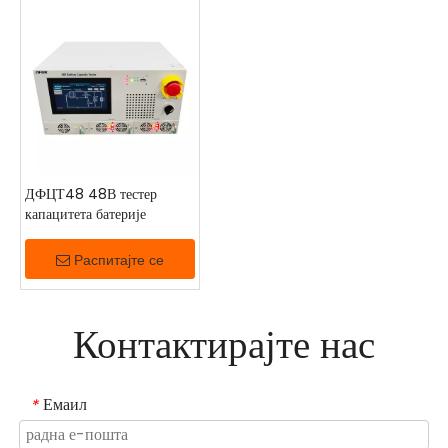
и труд који троше ручне инспекције, потешкоће са
тестирањем капацитета ван мреже и проблеми одржавања
који произилазе из раштрканих локација. Погодан је за
трафостанице, контролне центре и електране за
складиштење енергије.
ДФЦТ48 48В тестер
капацитета батерије
Распитајте се
Контактирајте нас
Емаил
*