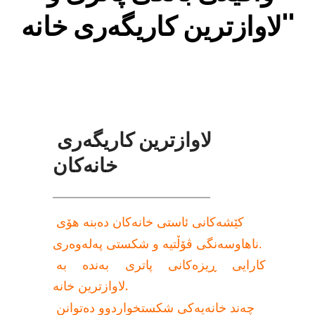
'لاوازترین کاریگەری خانە'
لاوازترین کاریگەری 
خانەکان
کێشەکانی ئاستی خانەکان دەبنە هۆی 
ناهاوسەنگی ڤۆڵتیە و شکستی پەلەوەری.
کارایی ڕیزەکانی پاتری بەندە بە 
لاوازترین خانە.
چەند خانەیەکی شکستخواردوو دەتوانن 