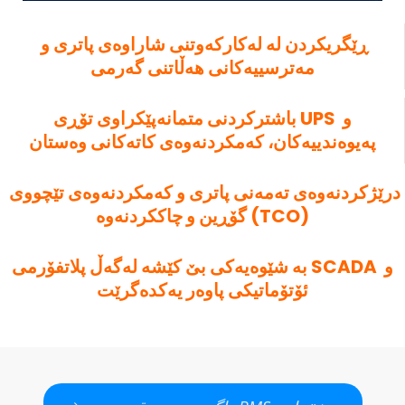
ڕێگریکردن لە لەکارکەوتنی شاراوەی پاتری و 
مەترسییەکانی هەڵاتنی گەرمی
باشترکردنی متمانەپێکراوی تۆڕی UPS و 
پەیوەندییەکان، کەمکردنەوەی کاتەکانی وەستان
درێژکردنەوەی تەمەنی پاتری و کەمکردنەوەی تێچووی 
گۆڕین و چاککردنەوە (TCO)
بە شێوەیەکی بێ کێشە لەگەڵ پلاتفۆرمی SCADA و 
ئۆتۆماتیکی پاوەر یەکدەگرێت