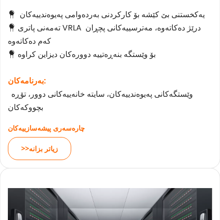
یەکخستنی بێ کێشە بۆ کارکردنی بەردەوامی پەیوەندییەکان
  
تەمەنی پاتری VRLA درێژ دەکاتەوە، مەترسییەکانی پچڕان 
 
کەم دەکاتەوە
بۆ وێستگە بنەڕەتییە دوورەکان دیزاین کراوە
 
بەرنامەکان:
وێستگەکانی پەیوەندییەکان، سایتە خانەییەکانی دوور، تۆڕە 
بچووکەکان
چارەسەری پیشەسازییەکان
>>زیاتر بزانە