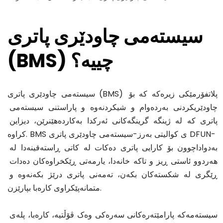
سیستەمی چاودێری پاتری 
(BMS) چییە؟
سیستەمی چاودێری پاتری (BMS) پلاتفۆرمێکی زیرەکە کە بۆ 
چاودێریکردنی بەردەوام و شیکردنەوە و پاراستنی سیستەمی 
پاتری کە لە ژینگە گرینگەکانی ئەرکدا بەکاردەهێنرێن، دیزاین 
کراوە. BMS ی کوالیتی بەرز-سیستەمی چاودێری پاتری DFUN- 
بەدواداچوون بۆ کارایی پاتری دەکات لە کاتی ڕاستەقینەدا لە 
هەردوو ئاستی ڕیز و تاکە خانەدا، یارمەتی ڕێکخراوەکان دەدات 
ڕێگری لە شکستەکان بکەن، تەمەنی پاتری درێژ بکەنەوە و 
متمانەپێکراوی کارەبا بپارێزن.
سیستەمەکە پارامێتەرەکانی سەرەکی وەک ڤۆڵتیە، کارەبا، پلەی 