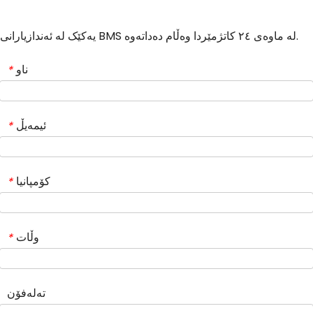
یەکێک لە ئەندازیارانی BMS لە ماوەی ٢٤ کاتژمێردا وەڵام دەداتەوە.
ناو
*
ئیمەیڵ
*
کۆمپانیا
*
وڵات
*
تەلەفۆن