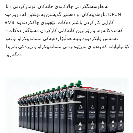
بە هاوسەنگکردنی چالاکانەی خانەکان، تۆمارکردنی داتا 
ناوەندییەکان، و دەستڕاگەیشتن بە ئۆنلاین لە دوورەوە، DFUN 
BMS کارایی کارکردن باشتر دەکات، تێچووی چاککردنەوە 
کەمدەکاتەوە، و زۆرترین کاتەکانی کارکردن مسۆگەر دەکات- 
ئەمەش وایکردووە ببێتە هەڵبژاردەیەکی متمانەپێکراو بۆ ئەو 
کۆمپانیایانە کە بەدوای بەڕێوەبردنی متمانەپێکراو و زیرەکی پاتریدا 
دەگەڕێن.