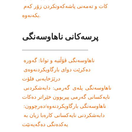
کات و تەمەنی پاشەکەوتکردن زۆر کەم 
بکەنەوە.
پرسەکانی ناهاوسەنگی
ناهاوسەنگی ڤۆڵتیە و توانا: گەورە 
دەکرێت دوای بارگاویکردنەوەی 
درێژخایەنی فلۆت
ناهاوسەنگی پلەی گەرمی: دابەشکردنی 
نایەکسانی گەرمی پیربوون خێراتر دەکات
ناهاوسەنگی بارگاویکردنەوە/دەرچوون: 
دابەشکردنی نایەکسانی کارەبا زیان بە 
یەکدەنگی دەگەیەنێت