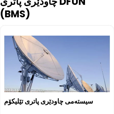
چاودێری پاتری DFUN 
(BMS)
سیستەمی چاودێری پاتری تێلیکۆم