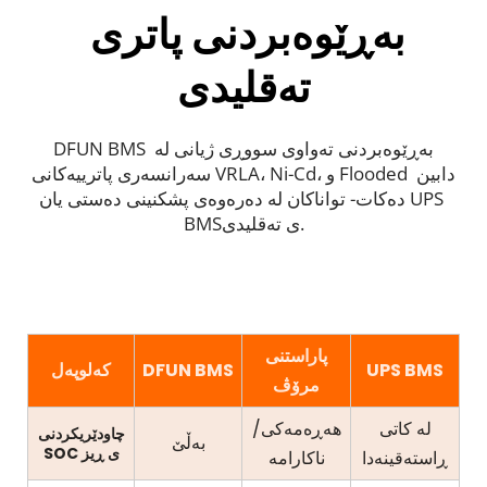
بەڕێوەبردنی پاتری 
تەقلیدی
DFUN BMS بەڕێوەبردنی تەواوی سووڕی ژیانی لە 
سەرانسەری پاترییەکانی VRLA، Ni-Cd، و Flooded دابین 
دەکات- تواناکان لە دەرەوەی پشکنینی دەستی یان UPS 
BMSی تەقلیدی.
پاراستنی
UPS BMS
DFUN BMS
کەلوپەل
مرۆڤ
لە کاتی
هەڕەمەکی/
چاودێریکردنی
بەڵێ
SOC ی ڕیز
ڕاستەقینەدا
ناکارامە