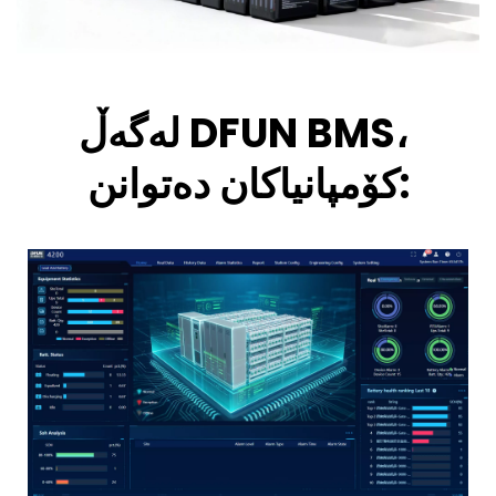
لەگەڵ DFUN BMS، 
کۆمپانیاکان دەتوانن: