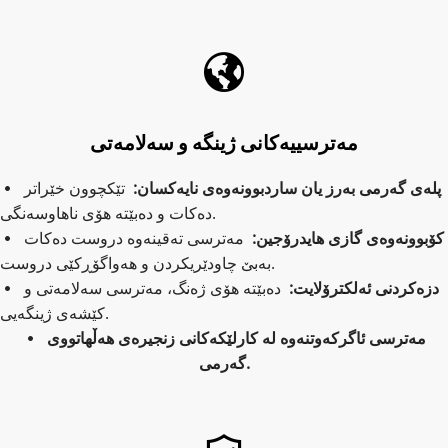
مەترسییەکانی ژینگە و سەلامەتی
پلەی گەرمی بەرز یان ساردبوونەوەی نایەکسان:  
تێکچوون خێراتر 
 
دەکات و دەبێتە هۆی ناهاوسەنگی.
کۆبوونەوەی گازی هایدرۆجین:  
مەترسی تەقینەوە دروست دەکات 
 
بەبێ چاودێریکردن و هەواگۆڕکێی دروست.
دزەکردنی ئەلکترۆلایت: 
 دەبێتە هۆی ژەنگ، مەترسی سەلامەتی و 
 
کێشەی ژینگەیی.
مەترسی ئاگرکەوتنەوە لە کارلێکەکانی زنجیرەی هەڵهاتووی 
 
گەرمی.