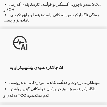
بەدواداچوونی گشتگیر بۆ ڤۆڵتیە، کارەبا، پلەی گەرمی، SOC، 
  
و SOH
زەنگی ئاگادارکردنەوە لە کاتی ڕاستەقینەدا و ڕاپۆرتکردنی 
  
ئامادە بۆ وردبینی
چاککردنەوەی پێشبینیکراو بە AI
مۆدێلکردنی ڕەوت و هەڵسەنگاندنی پێوەرەکانی تەندروستی
  
ئاگادارکردنەوە پێشبینیکراوەکان خولەکانی گۆڕین باشتر 
  
دەکەن و TCO کەم دەکەنەوە