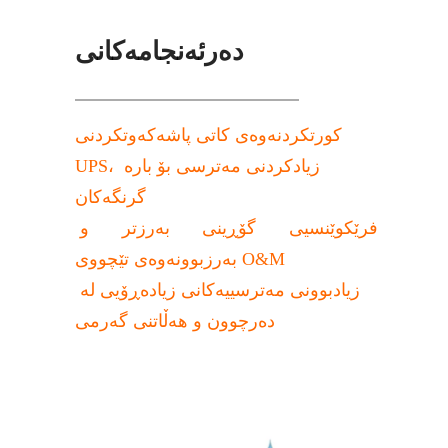
دەرئەنجامەکانی
کورتکردنەوەی کاتی پاشەکەوتکردنی 
UPS، زیادکردنی مەترسی بۆ بارە 
گرنگەکان
فرێکوێنسیی گۆڕینی بەرزتر و 
بەرزبوونەوەی تێچووی O&M
زیادبوونی مەترسییەکانی زیادەڕۆیی لە 
دەرچوون و هەڵاتنی گەرمی