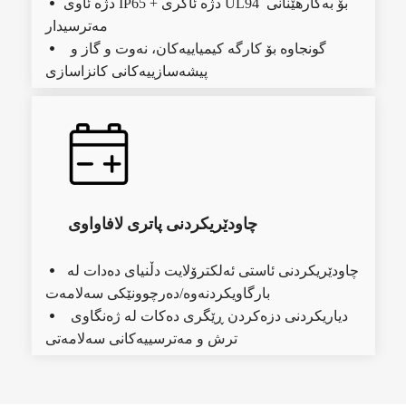
 دژە ئاوی IP65 + دژە ئاگری UL94 بۆ بەکارهێنانی 
مەترسیدار
گونجاوە بۆ کارگە کیمیاییەکان، نەوت و گاز و 
  
پیشەسازییەکانی کانزاسازی
چاودێریکردنی پاتری لافاواوی
 چاودێریکردنی ئاستی ئەلکترۆلایت دڵنیای دەدات لە 
بارگاویکردنەوە/دەرچوونێکی سەلامەت
دیاریکردنی دزەکردن ڕێگری دەکات لە ژەنگاوی 
  
ترش و مەترسییەکانی سەلامەتی