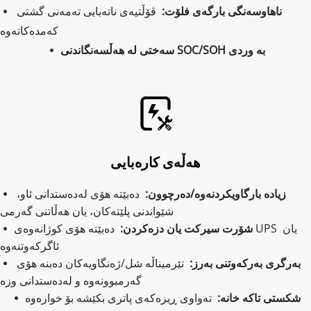
ناهاوسەنگی بارگەی فلۆت:  
ڤۆڵتیەی ناتەبایی تەمەنی گشتی 
 
کەمدەکاتەوە
سەختی لە هەڵسەنگاندنی SOC/SOH بە وردی
 
هەڵەی کارەبایی
زیادە بارگاویکردنەوە/دەرچوون: 
 دەبێتە هۆی لەدەستدانی ئاو، 
 
شێواندنی پلێتەکان، یان هەڵاتنی گەرمی
شۆرت سیرکت یان دزەکردن:  
دەبێتە هۆی کوژانەوەی UPS یان 
 
ئاگرکەوتنەوە
بەرگری بەرکەوتنی بەرز:  
تێرمیناڵە شل/ژەنگاویەکان دەبنە هۆی 
 
گەرمبوونەوە و لەدەستدانی وزە
شکستی تاکە خانە:  
تەواوی ڕیزەکەی پاتری بکێشە بۆ خوارەوە
 