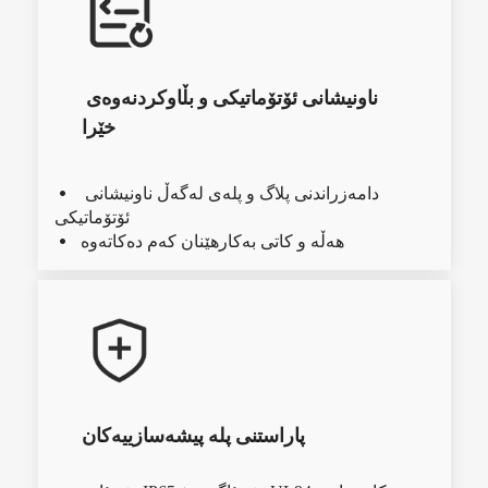
ناونیشانی ئۆتۆماتیکی و بڵاوکردنەوەی 
خێرا
دامەزراندنی پلاگ و پلەی لەگەڵ ناونیشانی 
  
ئۆتۆماتیکی
هەڵە و کاتی بەکارهێنان کەم دەکاتەوە
  
پاراستنی پلە پیشەسازییەکان