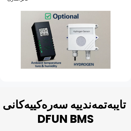
تایبەتمەندییە سەرەکییەکانی 
DFUN BMS