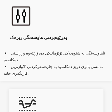
بەڕێوەبردنی هاوسەنگی زیرەک
ناهاوسەنگی بە شێوەیەکی ئۆتۆماتیکی دەدۆزێتەوە و ڕاستی 
  
دەکاتەوە
تەمەنی پاتری درێژ دەکاتەوە بە چارەسەرکردنی 'لاوازترین 
  
کاریگەری خانە'.