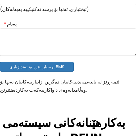
(ئیختیاری. تەنها بۆ پرسە تەکنیکییە بەپەلەکان)
پەیام
*
پرسیار بنێرە بۆ ئەندازیاری BMS
ئێمە ڕێز لە تایبەتمەندییەکانتان دەگرین. زانیارییەکانتان تەنها بۆ
وەڵامدانەوەی داواکارییەکەت بەکاردەهێنرێن.
بەکارهێنانەکانی سیستەمی 