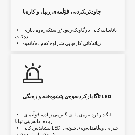
چاودێریکردنی ڤۆڵتیەی ڕیپڵ و کارەبا
نائاساییەکانی بارگاویکەرەوە/ڕاستکەرەوە دیاری 
  
دەکات
زیانەکانی کارەبایی شاراوە کەم دەکاتەوە
  
ئاگادارکردنەوەی پێشوەختە و زەنگی LED
ئاگادارکردنەوەی پلەی گەرمی زیادە، ڤۆڵتیەی 
  
زیادە، دابەزینی توانا
نیشاندەرەکانی LED خێرایی وەڵامدانەوەی شوێنی 
  
کارەکە باشتر دەکەن