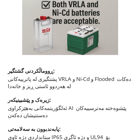
ڕووماڵکردنی گشتگیر: 
پشتگیری لە پاترییەکانی VRLA و Ni-Cd و Flooded دەکات 
لە هەردوو ئاستی ڕیز و خانەدا
زیرەک و پێشبینیکەر: 
ئەلگۆریتمەکانی بەهێزکراوی AI پێشوەختە مەترسییەکان 
دەستنیشان دەکەن
پابەندبوون بە سەلامەتی: 
ستانداردی دژە ئاوی IP65 و دژە ئاگری UL94 بۆ 