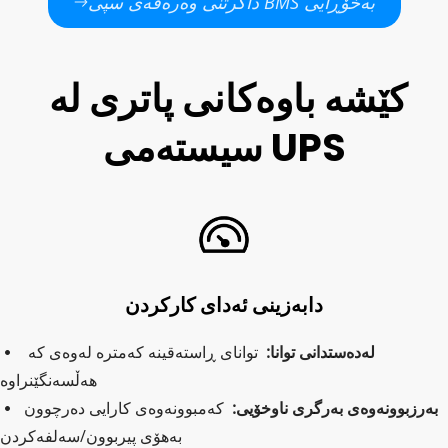
داگرتنی وەرەقەی سپی BMS بەخۆڕایی
کێشە باوەکانی پاتری لە 
سیستەمی UPS
دابەزینی ئەدای کارکردن
لەدەستدانی توانا: 
 توانای ڕاستەقینە کەمترە لەوەی کە 
  
هەڵسەنگێنراوە
بەرزبوونەوەی بەرگری ناوخۆیی:  
کەمبوونەوەی کارایی دەرچوون 
 
بەهۆی پیربوون/سەلفەکردن