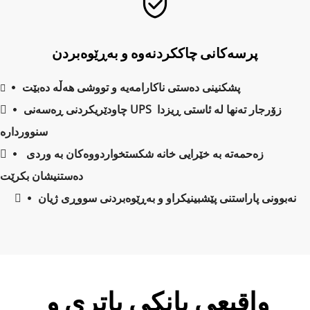
پرسەکانی چاککردنەوە و بەڕێوەبردن
پشکنینی دەستی ناکارامەیە و تووشی هەڵە دەبێت
 
 
چاودێریکردنی ڕەسەنی UPS زۆرجار تەنها لە ئاستی ڕیزدا 
 
 
سنووردارە
زەحمەتە بە خێرایی خانە شکستخواردووەکان بە وردی 
 
 
دەستنیشان بکرێت
نەبوونی پاراستنی پێشبینیکراو و بەڕێوەبردنی سووڕی ژیان
 
 
واقیعی بانکی پاتری و 