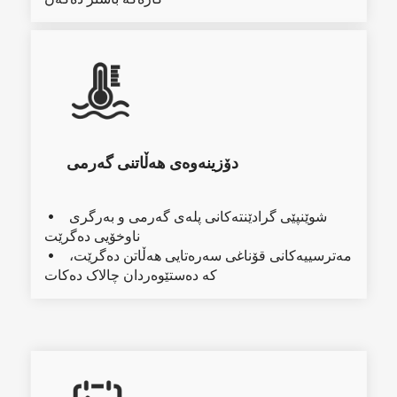
دۆزینەوەی هەڵاتنی گەرمی
شوێنپێی گرادێنتەکانی پلەی گەرمی و بەرگری 
  
ناوخۆیی دەگرێت
مەترسییەکانی قۆناغی سەرەتایی هەڵاتن دەگرێت، 
  
کە دەستێوەردان چالاک دەکات