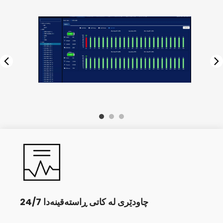
24/7 چاودێری لە کاتی ڕاستەقینەدا