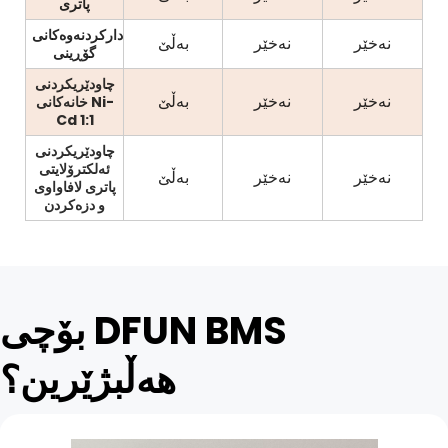
پاتری
ئاگادارکردنەوەکانی
نەخێر
نەخێر
بەڵێ
گۆڕینی
چاودێریکردنی
نەخێر
نەخێر
بەڵێ
خانەکانی Ni-
Cd 1:1
چاودێریکردنی
ئەلکترۆلایتی
نەخێر
نەخێر
بەڵێ
پاتری لافاواوی
و دزەکردن
بۆچی DFUN BMS 
هەڵبژێرین؟