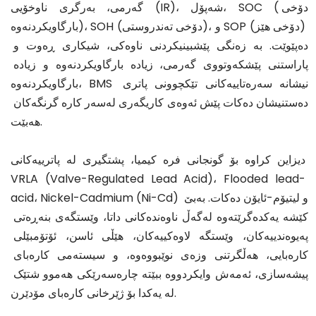
گەرمی، بەرگری ناوخۆیی (IR)، شەپۆل، SOC (دۆخی 
بارگاویکردنەوە)، SOH (دۆخی تەندروستی)، و SOP (دۆخی هێز) 
دەپێوێت. بە زەنگی پێشبینیکردنی ناوەکی، شیکاری ڕەوت و 
پاراستنی پێشکەوتووی گەرمی، زیادە بارگاویکردنەوە و زیادە 
بارگاویکردنەوە، BMS نیشانە سەرەتاییەکانی تێکچوونی پاتری 
دەستنیشان دەکات پێش ئەوەی کاریگەری لەسەر کارە گرنگەکان 
هەبێت.
دیزاین کراوە بۆ گونجانی فرە کیمیا، پشتگیری لە پاترییەکانی 
VRLA (Valve-Regulated Lead Acid)، Flooded lead-
acid، Nickel-Cadmium (Ni-Cd) و لیتیۆم-ئایۆن دەکات. بەبێ 
کێشە یەکدەگرێتەوە لەگەڵ ناوەندەکانی داتا، وێستگەی بنەڕەتی 
پەیوەندییەکان، وێستگە لاوەکییەکان، هێڵی ئاسن، ئۆتۆمبێلی 
کارەبایی، هەڵگرتنی وزەی نوێبووەوە، و سیستەمی کارەبای 
پیشەسازی، ئەمەش وایکردووە ببێتە چارەسەرێکی هەموو شتێک 
لە یەکدا بۆ ژێرخانی کارەبای مۆدێرن.