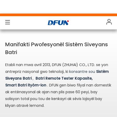
Pwodwi yo
Pwodwi yo
Pwodwi yo
Pwodwi yo
Manifakti Pwofesyonèl Sistèm Siveyans
Solisyon
Solisyon
Solisyon
Solisyon
Batri​​​​​
Endistri yo
Endistri yo
Endistri yo
Endistri yo
Etabli nan mwa avril 2013, DFUN (ZHUHAI) CO., LTD. se yon
antrepriz nasyonal gwo teknoloji, ki
konsantre sou
Sistèm
Sipò
Sipò
Sipò
Sipò
Siveyans Batri
,
Batri Remote Tester Kapasite,
Telechajman
Telechajman
Telechajman
Telechajman
Smart
Batri ityòm-ion
. DFUN gen biwo filyal nan domestik
ak entènasyonal ak ajan nan plis pase 60 peyi, bay
Etid ka
Etid ka
Etid ka
Etid ka
solisyon total pou tou de kenkayri ak sèvis lojisyèl bay
kliyan atravè lemond.​​​​​​​
Sou nou
Sou nou
Sou nou
Sou nou