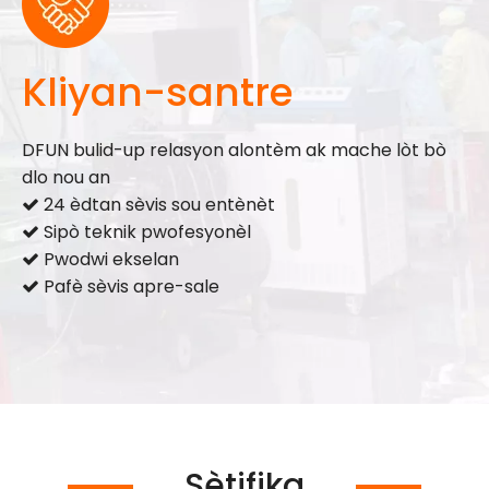
Kliyan-santre
DFUN bulid-up relasyon alontèm ak mache lòt bò
dlo nou an
24 èdtan sèvis sou entènèt

Sipò teknik pwofesyonèl

Pwodwi ekselan

Pafè sèvis apre-sale

Sètifika