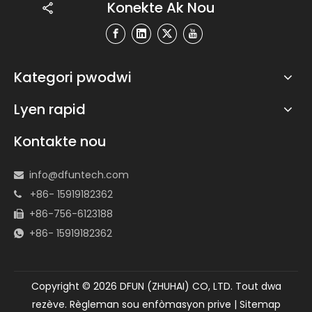
Konekte Ak Nou
Kategori pwodwi
Lyen rapid
Kontakte nou
info@dfuntech.com

+86- 15919182362

+86-756-6123188

+86- 15919182362

Copyright ©
2026
DFUN (ZHUHAI) CO, LTD. Tout dwa
rezève.
Règleman sou enfòmasyon prive
|
Sitemap