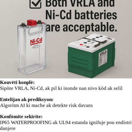
Kouvèti konplè:
Sipòte VRLA, Ni-Cd, ak pil ki inonde nan nivo kòd ak selil
Entelijan ak prediksyon:
Algoritm AI ki mache ak detekte risk davans
Konfòmite sekirite:
IP65 WATERPROOFING ak UL94 estanda ignifuje pou endistri
danjere