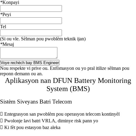
*
Konpayi
*
Peyi
Tel
(Si ou vle. Sèlman pou pwoblèm teknik ijan)
*
Mesaj
Voye rechèch bay BMS Engineer
Nou respekte vi prive ou. Enfòmasyon ou yo pral itilize sèlman pou
reponn demann ou an.
Aplikasyon nan DFUN Battery Monitoring
System (BMS)
Sistèm Siveyans Batri Telecom

Entegrasyon san pwoblèm pou operasyon telecom kontinyèl

Pwolonje lavi batri VRLA, diminye risk pann yo

Ki fèt pou estasyon baz aleka