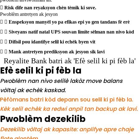

Risk dife nan reyaksyon chèn tèmik ki sove.
Pwoblèm antretyen ak jesyon


Enspeksyon manyèl yo pa efikas epi yo gen tandans fè erè


Siveyans natif natal UPS souvan limite sèlman nan nivo kòd


Difisil pou idantifye selil ki echèk byen vit


Mank antretyen prediksyon ak jesyon sik lavi
Reyalite Bank batri ak 'Efè selil ki pi fèb la'
Efè selil ki pi fèb la
Pwoblèm nan nivo selilè lakòz move balans
vòltaj ak echèk kaskad.
Pèfòmans batri kòd depann sou selil ki pi fèb la.
Kèk selil echèk ka redwi anpil tan backup ak lavi.
Pwoblèm dezekilib
Dezekilib vòltaj ak kapasite: anplifye apre chaje
flote alontèm