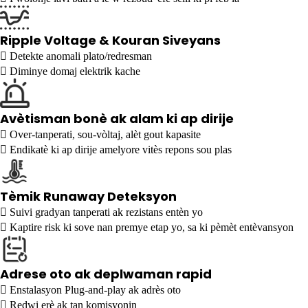
Ripple Voltage & Kouran Siveyans

Detekte anomali plato/redresman

Diminye domaj elektrik kache
Avètisman bonè ak alam ki ap dirije

Over-tanperati, sou-vòltaj, alèt gout kapasite

Endikatè ki ap dirije amelyore vitès repons sou plas
Tèmik Runaway Deteksyon

Suivi gradyan tanperati ak rezistans entèn yo

Kaptire risk ki sove nan premye etap yo, sa ki pèmèt entèvansyon
Adrese oto ak deplwaman rapid

Enstalasyon Plug-and-play ak adrès oto

Redwi erè ak tan komisyonin