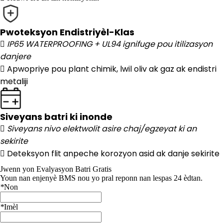
Pwoteksyon Endistriyèl-Klas
 IP65 WATERPROOFING + UL94 ignifuge pou itilizasyon
danjere

Apwopriye pou plant chimik, lwil oliv ak gaz ak endistri
metaliji
Siveyans batri ki inonde
 Siveyans nivo elektwolit asire chaj/egzeyat ki an
sekirite

Deteksyon flit anpeche korozyon asid ak danje sekirite
Jwenn yon Evalyasyon Batri Gratis
Youn nan enjenyè BMS nou yo pral reponn nan lespas 24 èdtan.
*
Non
*
Imèl