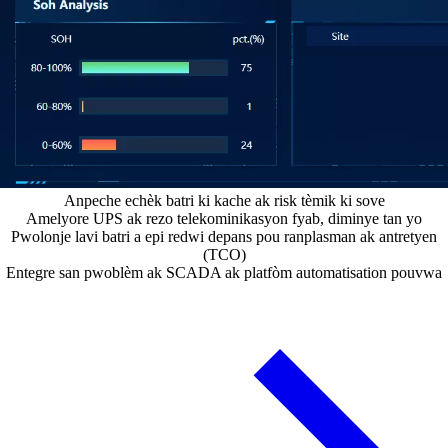
Anpeche echèk batri ki kache ak risk tèmik ki sove
Amelyore UPS ak rezo telekominikasyon fyab, diminye tan yo
Pwolonje lavi batri a epi redwi depans pou ranplasman ak antretyen
(TCO)
Entegre san pwoblèm ak SCADA ak platfòm automatisation pouvwa