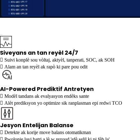
Siveyans an tan reyèl 24/7

Suivi konplè sou vòltaj, aktyèl, tanperati, SOC, ak SOH

Alam an tan reyèl ak rapò ki pare pou odit
AI-Powered Prediktif Antretyen

Modèl tandans ak evalyasyon endèks sante

Alèt prediksyon yo optimize sik ranplasman epi redwi TCO
Jesyon Entelijan Balanse

Detekte ak korije move balans otomatikman

Pwolonje lavi batri a lè w rezoud 'efè selil ki pi fèb la'