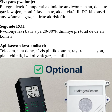
Siveyans pwolonje:
Entegre detèktè tanperati ak imidite anviwònman an, detektè
gaz idwojèn, monitè fay nan tè, ak detèktè flit DC-ki kouvri
anviwònman, gaz, sekirite ak risk flit.
Segondè ROI:
Pwolonje lavi batri a pa 20-30%, diminye pri total de de an
komen
Aplikasyon kwa-endistri:
Telecom, sant done, sèvis piblik kouran, ray tren, estasyon,
plant chimik, lwil oliv ak gaz, metaliji