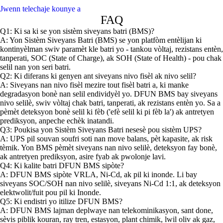
Jwenn telechaje kounye a
FAQ
Q1: Ki sa ki se yon sistèm siveyans batri (BMS)?
A: Yon Sistèm Siveyans Batri (BMS) se yon platfòm entèlijan ki
kontinyèlman swiv paramèt kle batri yo - tankou vòltaj, rezistans entèn,
tanperati, SOC (State of Charge), ak SOH (State of Health) - pou chak
selil nan yon seri batri.
Q2: Ki diferans ki genyen ant siveyans nivo fisèl ak nivo selil?
A: Siveyans nan nivo fisèl mezire tout fisèl batri a, ki manke
degradasyon bonè nan selil endividyèl yo. DFUN BMS bay siveyans
nivo selilè, swiv vòltaj chak batri, tanperati, ak rezistans entèn yo. Sa a
pèmèt deteksyon bonè selil ki fèb ('efè selil ki pi fèb la') ak antretyen
prediksyon, anpeche echèk inatandi.
Q3: Poukisa yon Sistèm Siveyans Batri nesesè pou sistèm UPS?
A: UPS pil souvan soufri soti nan move balans, pèt kapasite, ak risk
tèmik. Yon BMS pèmèt siveyans nan nivo selilè, deteksyon fay bonè,
ak antretyen prediksyon, asire fyab ak pwolonje lavi.
Q4: Ki kalite batri DFUN BMS sipòte?
A: DFUN BMS sipòte VRLA, Ni-Cd, ak pil ki inonde. Li bay
siveyans SOC/SOH nan nivo selilè, siveyans Ni-Cd 1:1, ak deteksyon
elektwolit/fuit pou pil ki Inonde.
Q5: Ki endistri yo itilize DFUN BMS?
A: DFUN BMS lajman deplwaye nan telekominikasyon, sant done,
sèvis piblik kouran, ray tren, estasyon, plant chimik, lwil oliv ak gaz,