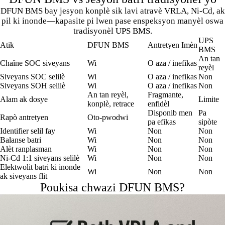
DFUN BMS bay jesyon konplè sik lavi atravè VRLA, Ni-Cd, ak
pil ki inonde—kapasite pi lwen pase enspeksyon manyèl oswa
tradisyonèl UPS BMS.
UPS
Atik
DFUN BMS
Antretyen Imèn
BMS
An tan
Chaîne SOC siveyans
Wi
O aza / inefikas
reyèl
Siveyans SOC selilè
Wi
O aza / inefikas
Non
Siveyans SOH selilè
Wi
O aza / inefikas
Non
An tan reyèl,
Fragmante,
Alam ak dosye
Limite
konplè, retrace
enfidèl
Disponib men
Pa
Rapò antretyen
Oto-pwodwi
pa efikas
sipòte
Identifier selil fay
Wi
Non
Non
Balanse batri
Wi
Non
Non
Alèt ranplasman
Wi
Non
Non
Ni-Cd 1:1 siveyans selilè
Wi
Non
Non
Elektwolit batri ki inonde
Wi
Non
Non
ak siveyans flit
Poukisa chwazi DFUN BMS?