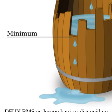
DFUN BMS vs Jesyon batri tradisyonèl yo