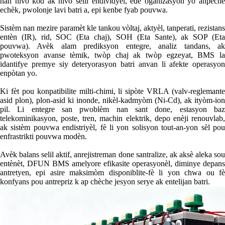
nan nivo kòd ak nivo selil endividyèl, ede òganizasyon yo anpeche
echèk, pwolonje lavi batri a, epi kenbe fyab pouvwa.
Sistèm nan mezire paramèt kle tankou vòltaj, aktyèl, tanperati, rezistans
entèn (IR), rid, SOC (Eta chaj), SOH (Eta Sante), ak SOP (Eta
pouvwa). Avèk alam prediksyon entegre, analiz tandans, ak
pwoteksyon avanse tèmik, twòp chaj ak twòp egzeyat, BMS la
idantifye premye siy deteryorasyon batri anvan li afekte operasyon
enpòtan yo.
Ki fèt pou konpatibilite milti-chimi, li sipòte VRLA (valv-reglemante
asid plon), plon-asid ki inonde, nikèl-kadmyòm (Ni-Cd), ak ityòm-ion
pil. Li entegre san pwoblèm nan sant done, estasyon baz
telekominikasyon, poste, tren, machin elektrik, depo enèji renouvlab,
ak sistèm pouvwa endistriyèl, fè li yon solisyon tout-an-yon sèl pou
enfrastrikti pouvwa modèn.
Avèk balans selil aktif, anrejistreman done santralize, ak aksè aleka sou
entènèt, DFUN BMS amelyore efikasite operasyonèl, diminye depans
antretyen, epi asire maksimòm disponiblite-fè li yon chwa ou fè
konfyans pou antrepriz k ap chèche jesyon serye ak entelijan batri.