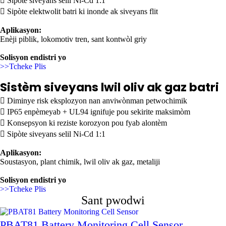

Sipòte siveyans selil Ni-Cd 1:1

Sipòte elektwolit batri ki inonde ak siveyans flit
Aplikasyon:
Enèji piblik, lokomotiv tren, sant kontwòl griy
Solisyon endistri yo
>>Tcheke Plis
Sistèm siveyans lwil oliv ak gaz batri

Diminye risk eksplozyon nan anviwònman petwochimik

IP65 enpèmeyab + UL94 ignifuje pou sekirite maksimòm

Konsepsyon ki reziste korozyon pou fyab alontèm

Sipòte siveyans selil Ni-Cd 1:1
Aplikasyon:
Soustasyon, plant chimik, lwil oliv ak gaz, metaliji
Solisyon endistri yo
>>Tcheke Plis
Sant pwodwi
PBAT81 Battery Monitoring Cell Sensor