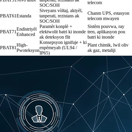
telecom
SOC/SOH
Siveyans vòltaj, aktyèl,
Chanm UPS, estasyon
PBAT61
Estanda
tanperati, rezistans ak
telecom mwayen
SOC/SOH
Paramèt konplè +
Sistèm pouvwa, ray
Endistriyèl
PBAT71
elektwolit batri ki inonde
tren, aplikasyon pou
Enhanced
ak deteksyon flit
batri ki inonde
Konsepsyon ignifuje + ki
High-
Plant chimik, lwil oliv
PBAT81
enpèmeyab (UL94 /
Pwoteksyon
ak gaz, metaliji
IP65)