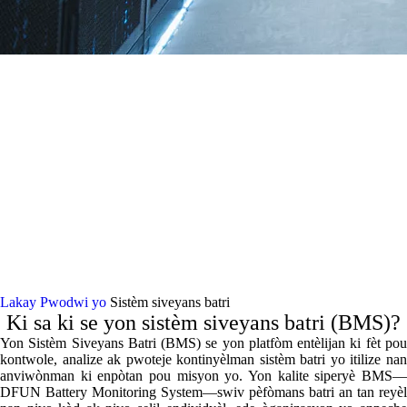
Sistèm Siveyans
Batri Pou
Aplikasyon pou
pouvwa kritik
Lakay
Pwodwi yo
Sistèm siveyans batri
Ki sa ki se yon sistèm siveyans batri (BMS)?
Yon Sistèm Siveyans Batri (BMS) se yon platfòm entèlijan ki fèt pou
kontwole, analize ak pwoteje kontinyèlman sistèm batri yo itilize nan
anviwònman ki enpòtan pou misyon yo. Yon kalite siperyè BMS—
DFUN Battery Monitoring System—swiv pèfòmans batri an tan reyèl