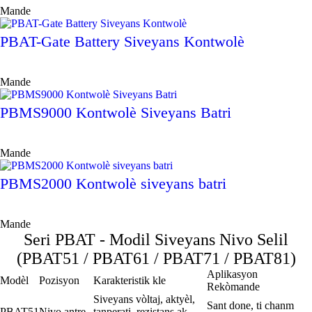
Mande
PBAT-Gate Battery Siveyans Kontwolè
Mande
PBMS9000 Kontwolè Siveyans Batri
Mande
PBMS2000 Kontwolè siveyans batri
Mande
Seri PBAT - Modil Siveyans Nivo Selil
(PBAT51 / PBAT61 / PBAT71 / PBAT81)
Aplikasyon
Modèl
Pozisyon
Karakteristik kle
Rekòmande
Siveyans vòltaj, aktyèl,
Sant done, ti chanm
PBAT51
Nivo antre
tanperati, rezistans ak