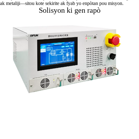
ak metaliji—sitou kote sekirite ak fyab yo enpòtan pou misyon.
Solisyon ki gen rapò