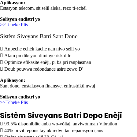
Aplikasyon:
Estasyon telecom, sit selil aleka, rezo ti-echèl
Solisyon endistri yo
>>Tcheke Plis
Sistèm Siveyans Batri Sant Done

Anpeche echèk kache nan nivo selil yo

Alam prediksyon diminye risk dife

Optimize efikasite enèji, pi ba pri ranplasman

Doub pouvwa redondance asire zewo D'
Aplikasyon:
Sant done, enstalasyon finansye, enfrastrikti nwaj
Solisyon endistri yo
>>Tcheke Plis
Sistèm Siveyans Batri Depo Enèji

99.5% disponiblite anba wo-vòltaj, anviwònman Vibration

40% pi vit repons fay ak redwi tan reparasyon ijans