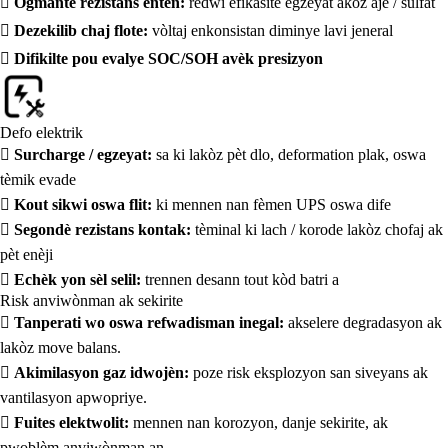

Ogmante rezistans entèn:
redwi efikasite egzeyat akòz aje / sulfat

Dezekilib chaj flote:
vòltaj enkonsistan diminye lavi jeneral

Difikilte pou evalye SOC/SOH avèk presizyon
Defo elektrik

Surcharge / egzeyat:
sa ki lakòz pèt dlo, deformation plak, oswa
tèmik evade

Kout sikwi oswa flit:
ki mennen nan fèmen UPS oswa dife

Segondè rezistans kontak:
tèminal ki lach / korode lakòz chofaj ak
pèt enèji

Echèk yon sèl selil:
trennen desann tout kòd batri a
Risk anviwònman ak sekirite

Tanperati wo oswa refwadisman inegal:
akselere degradasyon ak
lakòz move balans.

Akimilasyon gaz idwojèn:
poze risk eksplozyon san siveyans ak
vantilasyon apwopriye.

Fuites elektwolit:
mennen nan korozyon, danje sekirite, ak
pwoblèm anviwònman an.