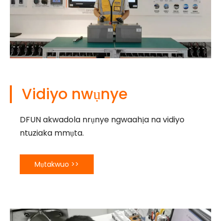
Vidiyo nwụnye
DFUN akwadola nrụnye ngwaahịa na vidiyo
ntuziaka mmụta.
Mụtakwuo >>