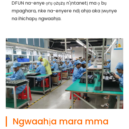
DFUN na-enye ọrụ ọzụzụ n'ịntanetị ma ọ bụ
mpaghara, nke na-enyere ndị ahịa aka ịwụnye
na ihichapụ ngwaahịa.
Ngwaahịa mara mma