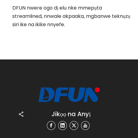
DFUN nwere ogo dị elu nke mmepụta
streamlined, nnwale akpaaka, mgbanwe teknụzụ
siri ike na ikike nnyefe.
Jikọọ na Anyị