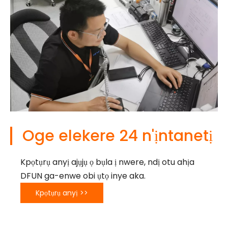
Oge elekere 24 n'ịntanetị
Kpọtụrụ anyị ajụjụ ọ bụla ị nwere, ndị otu ahịa
DFUN ga-enwe obi ụtọ inye aka.
Kpọtụrụ anyị >>