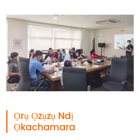
Ọrụ Ọzụzụ Ndị
Ọkachamara