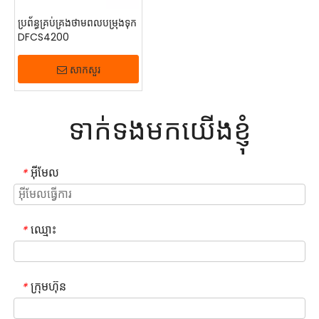
ទាក់ទងមកយើងខ្ញុំ
ទាក់ទងមកយើងខ្ញុំ
ទាក់ទងមកយើងខ្ញុំ
ទាក់ទងមកយើងខ្ញុំ
ប្រព័ន្ធគ្រប់គ្រងថាមពលបម្រុងទុក
DFCS4200
សាកសួរ
ទាក់ទងមកយើងខ្ញុំ
អ៊ីមែល
*
ឈ្មោះ
*
ក្រុមហ៊ុន
*