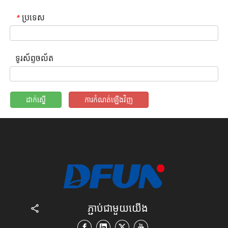
ប្រទេស
*
ទូរស័ព្ទចល័ត
ដាក់ស្នើ
ការកំណត់ឡើងវិញ
ភ្ជាប់ជាមួយយើង