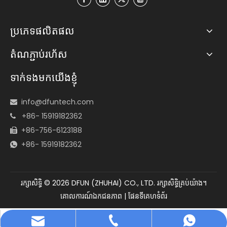
ប្រភេទផលិតផល
តំណភ្ជាប់រហ័ស
ទាក់ទងមកយើងខ្ញុំ
info@dfuntech.com

+86- 15919182362

+86-756-6123188

+86- 15919182362

រក្សាសិទ្ធិ ©
2026
DFUN (ZHUHAI) CO., LTD. រក្សាសិទ្ធិគ្រប់យ៉ាង។
គោលការណ៍ឯកជនភាព
|
ផែនទីគេហទំព័រ
info@dfuntech.com
+86-756-6123188
+86 15919182362