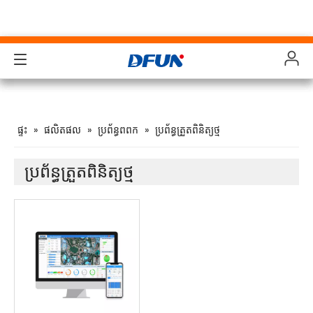
ផលិតផល
ផលិតផល
ផលិតផល
ផលិតផល
ផ្ទះ
»
ផលិតផល
»
ប្រព័ន្ធពពក
»
ប្រព័ន្ធត្រួតពិនិត្យថ្ម
ដំណោះស្រាយ
ដំណោះស្រាយ
ដំណោះស្រាយ
ដំណោះស្រាយ
ឧស្សាហកម្ម
ឧស្សាហកម្ម
ឧស្សាហកម្ម
ឧស្សាហកម្ម
ប្រព័ន្ធត្រួតពិនិត្យថ្ម
គាំទ្រ
គាំទ្រ
គាំទ្រ
គាំទ្រ
ការទាញយក
ការទាញយក
ការទាញយក
ការទាញយក
ករណីសិក្សា
ករណីសិក្សា
ករណីសិក្សា
ករណីសិក្សា
អំពីពួកយើង
អំពីពួកយើង
អំពីពួកយើង
អំពីពួកយើង