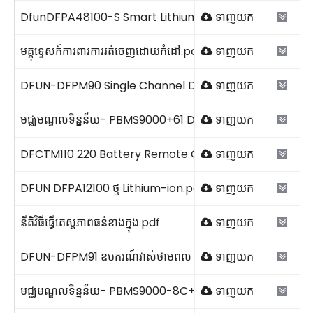
DfunDFPA48100-S Smart Lithium Battery Pack 2023 V1
ទាញយក
មគ្គុទ្ទេសក៍ការពារការរត់ចេញដោយកំដៅ.pdf
ទាញយក
DFUN-DFPM90 Single Channel DC Energy Meter 2026V
ទាញយក
មជ្ឈមណ្ឌលទិន្នន័យ- PBMS9000+61 DFUN 2026.pdf
ទាញយក
DFCTM110 220 Battery Remote Online Capacity Verific
ទាញយក
DFUN DFPA12100 ថ្ម Lithium-ion.pdf
ទាញយក
នីតិវិធីធ្វើតេស្តភាពធន់ខាងក្នុង.pdf
ទាញយក
DFUN-DFPM91 ឧបករណ៍វាស់ថាមពល AC ដំណាក់កាលតែមួយ 202
ទាញយក
មជ្ឈមណ្ឌលទិន្នន័យ- PBMS9000-8C+61 DFUN 2026.pdf
ទាញយក