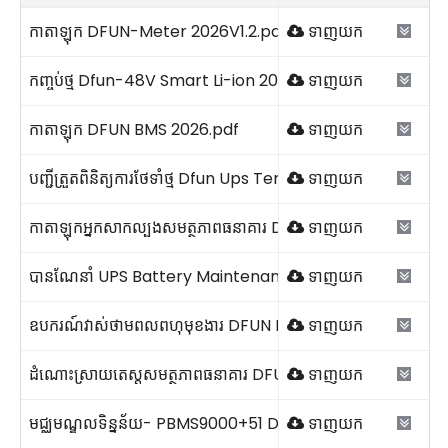
កាតាឡុក DFUN-Meter 2026V1.2.pdf
ទាញយក
កញ្ចប់ថ្ម Dfun-48V Smart Li-ion 2026V1.pdf
ទាញយក
កាតាឡុក DFUN BMS 2026.pdf
ទាញយក
បញ្ជីត្រួតពិនិត្យការថែទាំថ្ម Dfun Ups Template.pdf
ទាញយក
កាតាឡុកអ្នកសាកល្បងសមត្ថភាពធនាគារ DFUN-Battery Bank 20
ទាញយក
បានណែនាំ UPS Battery Maintenance Intervals.pdf
ទាញយក
ឧបករណ៍វាស់ថាមពលពហុមុខងារ DFUN DFPM971 IoT 2026V1.0
ទាញយក
ដំណោះស្រាយតេស្តសមត្ថភាពធនាគារ DFUN DFCT48 48V 2026V
ទាញយក
មជ្ឈមណ្ឌលទិន្នន័យ- PBMS9000+51 DFUN 2026.pdf
ទាញយក