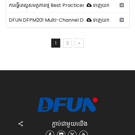
ការធ្វើតេស្តសមត្ថភាពថ្ម Best Practices.pdf
ទាញយក
DFUN DFPM201 Multi-Channel DC Energy Meter 2026V
ទាញយក
1
2
»
ភ្ជាប់ជាមួយយើង