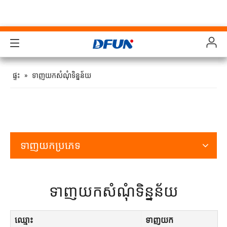
ផលិតផល
ផលិតផល
ផលិតផល
ផលិតផល
ផ្ទះ
»
ទាញយកសំណុំទិន្នន័យ
ដំណោះស្រាយ
ដំណោះស្រាយ
ដំណោះស្រាយ
ដំណោះស្រាយ
ឧស្សាហកម្ម
ឧស្សាហកម្ម
ឧស្សាហកម្ម
ឧស្សាហកម្ម
គាំទ្រ
គាំទ្រ
គាំទ្រ
គាំទ្រ
ទាញយកប្រភេទ
ការទាញយក
ការទាញយក
ការទាញយក
ការទាញយក
ទាញយកសំណុំទិន្នន័យ
ករណីសិក្សា
ករណីសិក្សា
ករណីសិក្សា
ករណីសិក្សា
អំពីពួកយើង
អំពីពួកយើង
អំពីពួកយើង
អំពីពួកយើង
ឈ្មោះ
ទាញយក