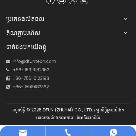
ប្រភេទផលិតផល
តំណភ្ជាប់រហ័ស
ទាក់ទងមកយើងខ្ញុំ
info@dfuntech.com

+86- 15919182362

+86-756-6123188

+86- 15919182362

រក្សាសិទ្ធិ ©
2026
DFUN (ZHUHAI) CO., LTD. រក្សាសិទ្ធិគ្រប់យ៉ាង។
គោលការណ៍ឯកជនភាព
|
ផែនទីគេហទំព័រ
info@dfuntech.com
+86-756-6123188
+86 15919182362