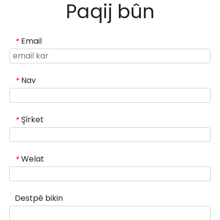
Paqij bûn
rêveberiya xweser û aqilmend hêsan dike, bi
destxistina operasyona bêmirov û bikêrhatî.
Email
*
Nav
*
Şîrket
*
Welat
*
Destpê bikin