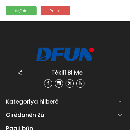
bişînin
Reset
Têkilî Bi Me
Kategoriya hilberê
Girêdanên Zû
Paqij bûn