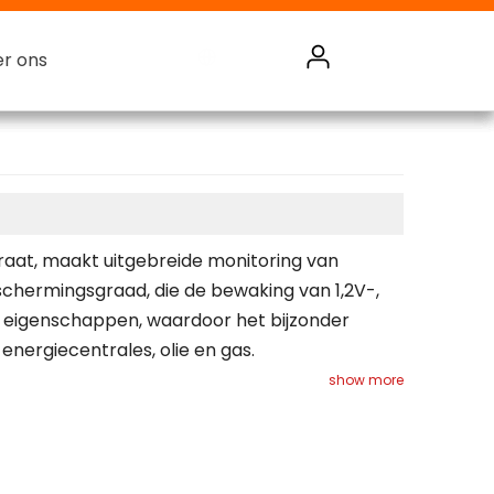
r ons
r ons
r ons
r ons
Batterijbewakingssysteem
aat, maakt uitgebreide monitoring van
schermingsgraad, die de bewaking van 1,2V-,
e eigenschappen, waardoor het bijzonder
nergiecentrales, olie en gas.
show more