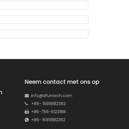
Neem contact met ons op
n
info@dfuntech.com

+86- 15919182362

+86-756-6123188

+86- 15919182362
