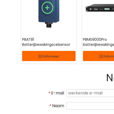
PBAT81
PBMS9000Pro
Batterijbewakingscelsensor
batterijbewakings
Informeer
Infor
N
E-mail
*
Naam
*