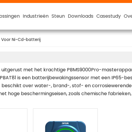
ossingen
ossingen
ossingen
ossingen
Industrieën
Industrieën
Industrieën
Industrieën
Steun
Steun
Steun
Steun
Downloads
Downloads
Downloads
Downloads
Casestudy
Casestudy
Casestudy
Casestudy
Ove
Ove
Ove
Ove
Slimme lithiumbatterij
48V slimme lithium-ionbatterij
Voor Ni-Cd-batterij
, uitgerust met het krachtige PBMS9000Pro-masterappar
e PBAT81 is een batterijbewakingssensor met een IP65-be
t beschikt over water-, brand-, stof- en corrosiewerend
et hoge beschermingseisen, zoals chemische fabrieken, e