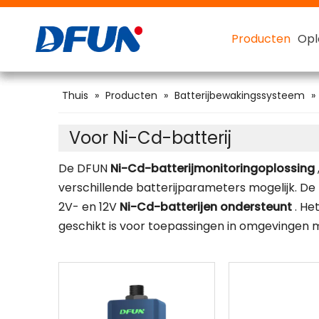
Producten
Producten
Producten
Producten
Opl
Opl
Opl
Opl
Batterijbewakingssysteem
Voor FLA (overstroomd loodzuur)
Slimme batterijcapaciteitstester
48V batterijcapaciteitstester
Thuis
»
Producten
»
Batterijbewakingssysteem
»
Voor Ni-Cd-batterij
De DFUN
Ni-Cd-batterijmonitoringoplossing
verschillende batterijparameters mogelijk. D
2V- en 12V
Ni-Cd-batterijen ondersteunt
. He
geschikt is voor toepassingen in omgevingen m