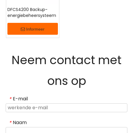
Neem contact met ons op
Neem contact met ons op
Neem contact met ons op
Neem contact met ons op
DFCS4200 Backup-
energiebeheersysteem
Informeer
Neem contact met
ons op
E-mail
*
Naam
*