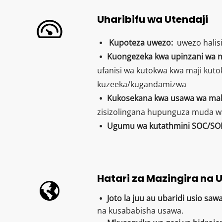
Uharibifu wa Utendaji
Kupoteza uwezo: 
 uwezo halisi
  
Kuongezeka kwa upinzani wa nd
 
ufanisi wa kutokwa kwa maji kuto
kuzeeka/kugandamizwa
Kukosekana kwa usawa wa malip
 
zisizolingana hupunguza muda w
Ugumu wa kutathmini SOC/SOH
 
Hatari za Mazingira na
Joto la juu au ubaridi usio sawa:
 
na kusababisha usawa.