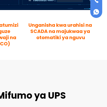
+86-75
+86 159
tumizi 
Unganisha kwa urahisi na 
guze 
SCADA na majukwaa ya 
aji na 
otomatiki ya nguvu
TCO)
 Mifumo ya UPS