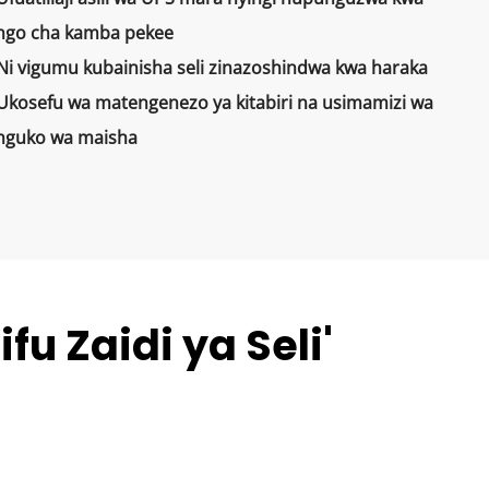
ngo cha kamba pekee
Ni vigumu kubainisha seli zinazoshindwa kwa haraka
Ukosefu wa matengenezo ya kitabiri na usimamizi wa 
guko wa maisha
fu Zaidi ya Seli'