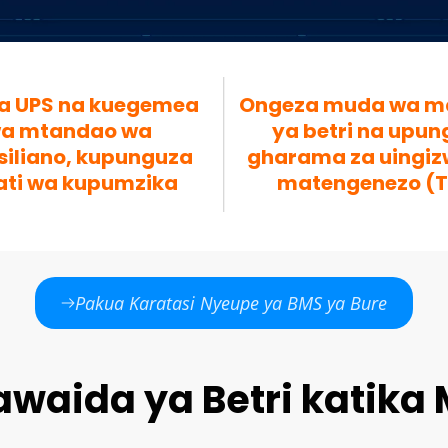
a UPS na kuegemea 
Ongeza muda wa ma
a mtandao wa 
ya betri na upun
liano, kupunguza 
gharama za uingizw
ti wa kupumzika
matengenezo (
Pakua Karatasi Nyeupe ya BMS ya Bure
awaida ya Betri katika