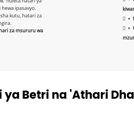
:  
huleta hatari ya 
ji hewa ipasavyo.
kiwa
ha kutu, hatari za 
 
 
gira.
 
 
hari za msururu wa 
mzun
ya Betri na 'Athari Dhai