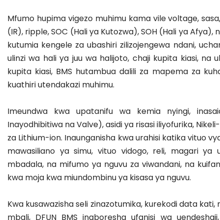
Mfumo hupima vigezo muhimu kama vile voltage, sasa, h
(IR), ripple, SOC (Hali ya Kutozwa), SOH (Hali ya Afya), 
kutumia kengele za ubashiri zilizojengewa ndani, uc
ulinzi wa hali ya juu wa halijoto, chaji kupita kiasi, na 
kupita kiasi, BMS hutambua dalili za mapema za kuha
kuathiri utendakazi muhimu.
Imeundwa kwa upatanifu wa kemia nyingi, inasaid
Inayodhibitiwa na Valve), asidi ya risasi iliyofurika, Nike
za Lithium-ion. Inaunganisha kwa urahisi katika vituo vya
mawasiliano ya simu, vituo vidogo, reli, magari ya 
mbadala, na mifumo ya nguvu za viwandani, na kuifan
kwa moja kwa miundombinu ya kisasa ya nguvu.
Kwa kusawazisha seli zinazotumika, kurekodi data kati, 
mbali, DFUN BMS inaboresha ufanisi wa uendeshaji