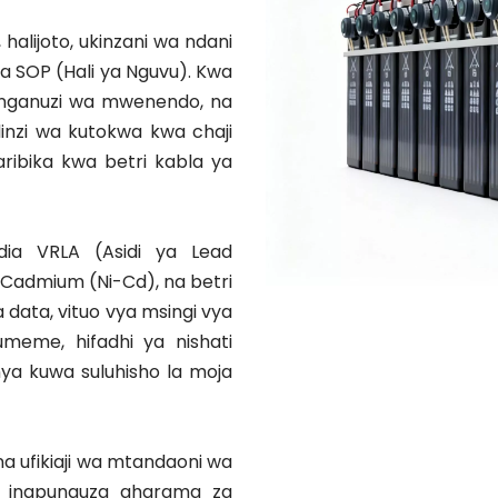
alijoto, ukinzani wa ndani 
na SOP (Hali ya Nguvu). Kwa 
hanganuzi wa mwenendo, na 
ulinzi wa kutokwa kwa chaji 
ribika kwa betri kabla ya 
ia VRLA (Asidi ya Lead 
li-Cadmium (Ni-Cd), na betri 
 data, vituo vya msingi vya 
umeme, hifadhi ya nishati 
ya kuwa suluhisho la moja 
na ufikiaji wa mtandaoni wa 
, inapunguza gharama za 