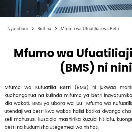
Nyumbani
Bidhaa
Mfumo wa Ufuatiliaji wa Betri
Mfumo wa Ufuatiliaji 
(BMS) ni nin
Mfumo wa Kufuatilia Betri (BMS) ni jukwaa mahiri li
kuchanganua na kulinda mifumo ya betri inayotumika
kila wakati. BMS ya ubora wa juu—Mfumo wa Kufuatilia
utendaji wa betri kwa wakati halisi katika kiwango ch
seli mahususi, kusaidia mashirika kuzuia hitilafu, ku
betri na kudumisha utegemezi wa nishati.