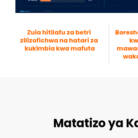
Zuia hitilafu za betri 
Boresh
zilizofichwa na hatari za 
kw
kukimbia kwa mafuta
mawasi
waka
Matatizo ya K