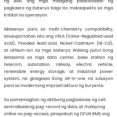
ng BMS ang mga maagang palatandaan ng 
pagkasira ng baterya bago ito makaapekto sa mga 
kritikal na operasyon.
Idinisenyo para sa multi-chemistry compatibility, 
sinusuportahan nito ang VRLA (Valve-Regulated Lead 
Acid), Flooded lead-acid, Nickel-Cadmium (Ni-Cd), 
at Lithium-ion na mga baterya. Walang putol itong 
isinasama sa mga data center, base station ng 
telecom, substation, railway, electric vehicle, 
renewable energy storage, at industrial power 
system, na ginagawa itong all-in-one na solusyon 
para sa modernong imprastraktura ng kuryente.
Sa pamamagitan ng aktibong pagbalanse ng cell, 
sentralisadong pag-record ng data, at malayong 
online na pag-access, pinapabuti ng DFUN BMS ang 