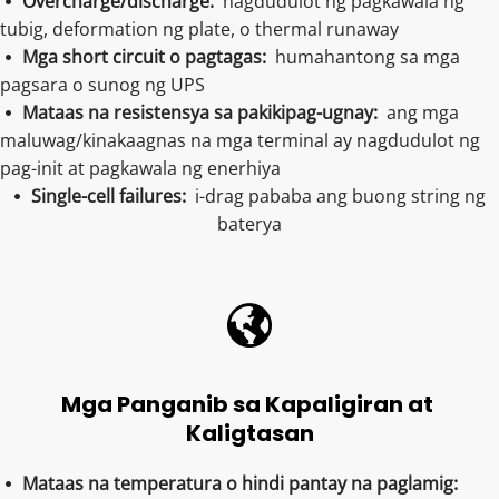
Overcharge/discharge: 
 nagdudulot ng pagkawala ng 
 
tubig, deformation ng plate, o thermal runaway
Mga short circuit o pagtagas:  
humahantong sa mga 
 
pagsara o sunog ng UPS
Mataas na resistensya sa pakikipag-ugnay:  
ang mga 
 
maluwag/kinakaagnas na mga terminal ay nagdudulot ng 
pag-init at pagkawala ng enerhiya
Single-cell failures:  
i-drag pababa ang buong string ng 
 
baterya
Mga Panganib sa Kapaligiran at 
Kaligtasan
Mataas na temperatura o hindi pantay na paglamig:  
 