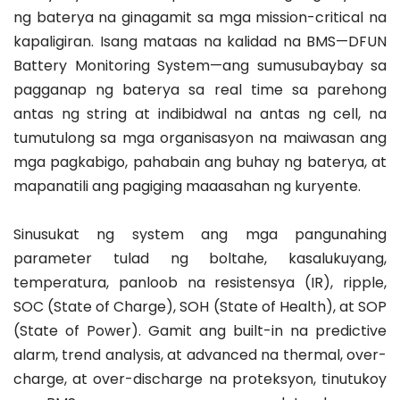
ng baterya na ginagamit sa mga mission-critical na 
kapaligiran. Isang mataas na kalidad na BMS—DFUN 
Battery Monitoring System—ang sumusubaybay sa 
pagganap ng baterya sa real time sa parehong 
antas ng string at indibidwal na antas ng cell, na 
tumutulong sa mga organisasyon na maiwasan ang 
mga pagkabigo, pahabain ang buhay ng baterya, at 
mapanatili ang pagiging maaasahan ng kuryente.
Sinusukat ng system ang mga pangunahing 
parameter tulad ng boltahe, kasalukuyang, 
temperatura, panloob na resistensya (IR), ripple, 
SOC (State of Charge), SOH (State of Health), at SOP 
(State of Power). Gamit ang built-in na predictive 
alarm, trend analysis, at advanced na thermal, over-
charge, at over-discharge na proteksyon, tinutukoy 