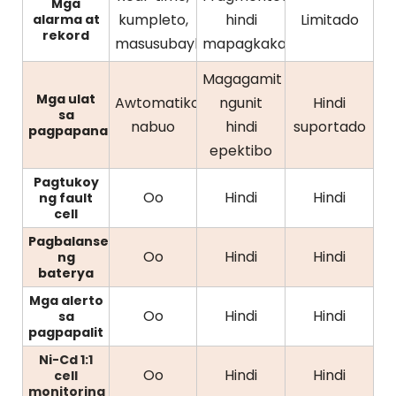
Mga
kumpleto,
hindi
Limitado
alarma at
rekord
masusubaybayan
mapagkakatiwalaan
Magagamit
Mga ulat
Awtomatikong
ngunit
Hindi
sa
nabuo
hindi
suportado
pagpapanatili
epektibo
Pagtukoy
Oo
Hindi
Hindi
ng fault
cell
Pagbalanse
Oo
Hindi
Hindi
ng
baterya
Mga alerto
Oo
Hindi
Hindi
sa
pagpapalit
Ni-Cd 1:1
Oo
Hindi
Hindi
cell
monitoring