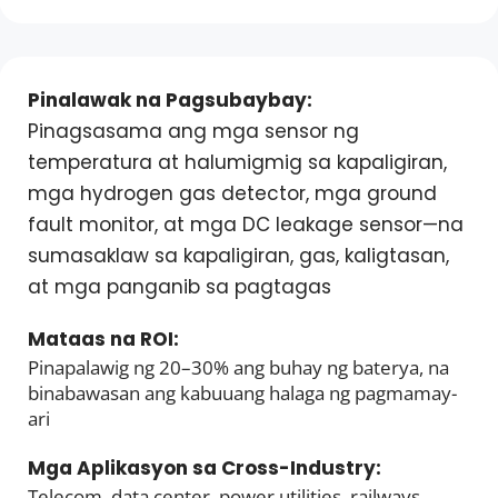
Pinalawak na Pagsubaybay:
Pinagsasama ang mga sensor ng 
temperatura at halumigmig sa kapaligiran, 
mga hydrogen gas detector, mga ground 
fault monitor, at mga DC leakage sensor—na 
sumasaklaw sa kapaligiran, gas, kaligtasan, 
at mga panganib sa pagtagas
Mataas na ROI: 
Pinapalawig ng 20–30% ang buhay ng baterya, na 
binabawasan ang kabuuang halaga ng pagmamay-
ari
Mga Aplikasyon sa Cross-Industry: 
Telecom, data center, power utilities, railways, 