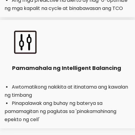
Ang mga predictive na alerto ay nag-o-optimize 
ng mga kapalit na cycle at binabawasan ang TCO
Pamamahala ng Intelligent Balancing
Awtomatikong nakikita at itinatama ang kawalan 
  
ng timbang
Pinapalawak ang buhay ng baterya sa 
  
pamamagitan ng paglutas sa 'pinakamahinang 
epekto ng cell'