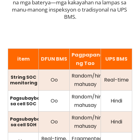
na mga baterya—mga kakayahan na lampas sa 
manu-manong inspeksyon o tradisyonal na UPS 
BMS.
Pagpapanatili
item
DFUN BMS
UPS BMS
ng Tao
Random/hindi
String SOC
Oo
Real-time
monitoring
mahusay
Random/hindi
Pagsubaybay
Oo
Hindi
sa cell SOC
mahusay
Random/hindi
Pagsubaybay
Oo
Hindi
sa cell SOH
mahusay
Real-time,
Fragmented,