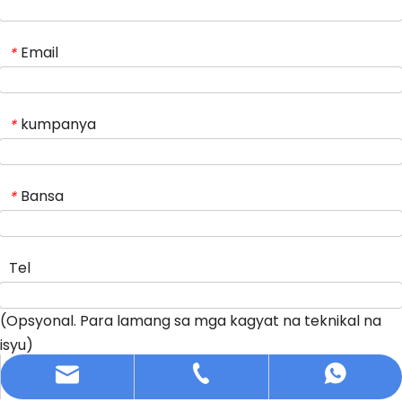
Email
*
kumpanya
*
Bansa
*
Tel
(Opsyonal. Para lamang sa mga kagyat na teknikal na
isyu)
info@dfuntech.com
+86-756-6123188
+86 15919182362
Mensahe
*