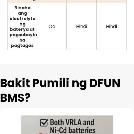
Binaha
ang
electrolyte
ng
Oo
Hindi
Hindi
baterya at
pagsubaybay
sa
pagtagas
Bakit Pumili ng DFUN 
BMS?