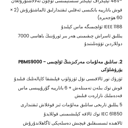
-48V تېلېگراف ئېلېكتر سىستېمىسى ئۈچۈن ئەلالاشتۇرۇلغان
قوش باتارېيە بانكىسى ئەقلىي ئىقتىدارلىق ئالماشتۇرۇش (2 ×
60 ھۈجەيرە)
IEEE 1188 ئۆلچىمىگە ماس كېلىدۇ
يىللىق ئاسراش چىقىمىنى ھەر بىر ئورۇننىڭ باھاسى 7000
دوللاردىن تۆۋەنلىتىدۇ
2. سانلىق مەلۇمات مەركىزىنىڭ ئۆلچىمى - PBMS9000
يۈرۈشلۈكى
ئۈزۈك تور ئالاقىسى نۆل ئۈزۈلۈپ قېلىشقا كاپالەتلىك قىلىدۇ
قوش توك بىلەن تەمىنلەش + 6 باتارېيە گۇرۇپپىسى ماس
قەدەملىك نازارەت قىلىش
5 يىللىق تارىخى سانلىق مەلۇمات ئىز قوغلاش ئىقتىدارى
IEC 61850 توك ئالاقە كېلىشىمىنى قوللايدۇ
ئالاھىدە ئىسسىقلىق قېچىش دەسلەپكى ئاگاھلاندۇرۇش