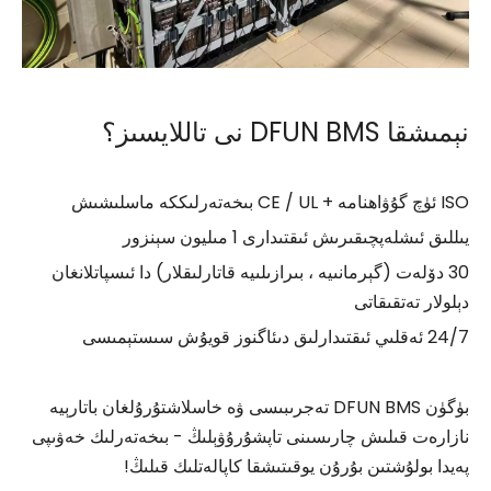
نېمىشقا DFUN BMS نى تاللايسىز؟
ISO ئۈچ گۇۋاھنامە + CE / UL بىخەتەرلىككە ماسلىشىش
يىللىق ئىشلەپچىقىرىش ئىقتىدارى 1 مىليون سېنزور
30 دۆلەت (گېرمانىيە ، بىرازىلىيە قاتارلىقلار) دا ئىسپاتلانغان
دېلولار تەتقىقاتى
24/7 ئەقلىي ئىقتىدارلىق دىئاگنوز قويۇش سىستېمىسى
بۈگۈن DFUN BMS تەجرىبىسى ۋە خاسلاشتۇرۇلغان باتارېيە
نازارەت قىلىش چارىسىنى تاپشۇرۇۋېلىڭ - بىخەتەرلىك خەۋىپى
پەيدا بولۇشتىن بۇرۇن يوقىتىشقا كاپالەتلىك قىلىڭ!