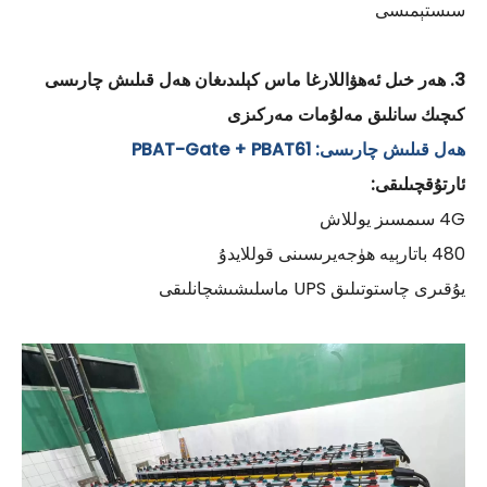
سىستېمىسى
3. ھەر خىل ئەھۋاللارغا ماس كېلىدىغان ھەل قىلىش چارىسى
كىچىك سانلىق مەلۇمات مەركىزى
ھەل قىلىش چارىسى: PBAT-Gate + PBAT61
ئارتۇقچىلىقى:
4G سىمسىز يوللاش
480 باتارېيە ھۈجەيرىسىنى قوللايدۇ
يۇقىرى چاستوتىلىق UPS ماسلىشىشچانلىقى