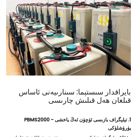
بايراقدار سىستېما: سىنارىيەنى ئاساس
قىلغان ھەل قىلىش چارىسى
1. تېلېگراف بازىسى ئۈچۈن ئەڭ ياخشى - PBMS2000
يۈرۈشلۈكى