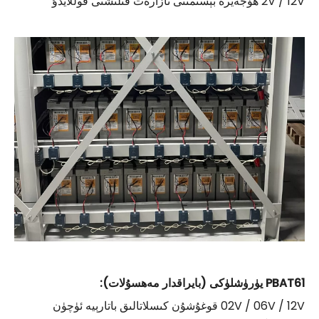
2V / 12V ھۈجەيرە بېسىمىنى نازارەت قىلىشنى قوللايدۇ
PBAT61 يۈرۈشلۈكى (بايراقدار مەھسۇلات):
02V / 06V / 12V قوغۇشۇن كىسلاتالىق باتارېيە ئۈچۈن