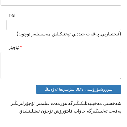
Tel
(ئىختىيارىي. پەقەت جىددىي تېخنىكىلىق مەسىلىلەر ئۈچۈن)
ئۇچۇر
*
سۈرۈشتۈرۈشنى BMS ئىنژېنېرىغا ئەۋەتىڭ
شەخسىي مەخپىيەتلىكىڭىزگە ھۆرمەت قىلىمىز. ئۇچۇرلىرىڭىز
پەقەت تەلىپىڭىزگە جاۋاب قايتۇرۇش ئۈچۈن ئىشلىتىلىدۇ.