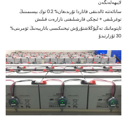
لايىھەلەنگەن
سانائەتتە ئالدىنقى قاتاردا تۇرىدىغان% 0.2 توك بېسىمىنىڭ
توغرىلىقى + ئىچكى قارشىلىقنى نازارەت قىلىش
ئاپتوماتىك تەڭپۇڭلاشتۇرۇش تېخنىكىسى باتارېيەنىڭ ئۆمرىنى%
30 ئۇزارتىدۇ