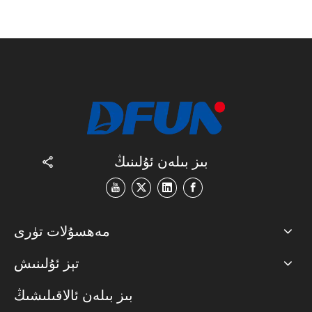
بىز بىلەن ئۇلىنىڭ
مەھسۇلات تۈرى
تېز ئۇلىنىش
بىز بىلەن ئالاقىلىشىڭ