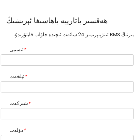
ھەقسىز باتارېيە باھاسىغا ئېرىشىڭ
بىزنىڭ BMS ئىنژېنېرىمىز 24 سائەت ئىچىدە جاۋاب قايتۇرىدۇ.
ئىسمى
*
ئېلخەت
*
شىركەت
*
دۆلەت
*