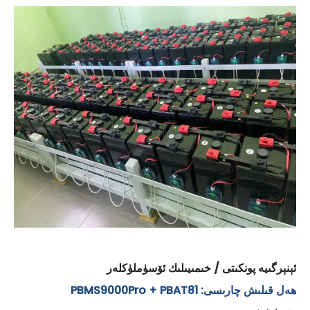
ئېنېرگىيە پونكىتى / خىمىيىلىك ئۆسۈملۈكلەر
ھەل قىلىش چارىسى: PBMS9000Pro + PBAT81