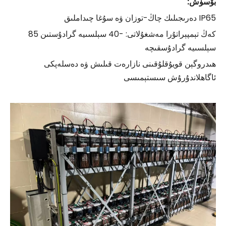
بۆسۈش:
IP65 دەرىجىلىك چاڭ-توزان ۋە سۇغا چىداملىق
كەڭ تېمپېراتۇرا مەشغۇلاتى: -40 سېلسىيە گرادۇستىن 85
سېلسىيە گرادۇسقىچە
ھىدروگېن قويۇقلۇقىنى نازارەت قىلىش ۋە دەسلەپكى
ئاگاھلاندۇرۇش سىستېمىسى