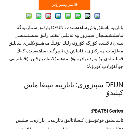
سۈرۈشتۈرۈش
باتارېيە باشقۇرۇش ساھەسىدە ، DFUN بارلىق سىنارىيەگە
ماسلىشىشچان سېنزور ۋە ئەقلىي ئىقتىدارلىق سىستېمىسى
بىلەن ئالاھىدە كۆزگە كۆرۈنەرلىك. ئۇنىڭ مەھسۇلاتلىرى سانلىق
مەلۇمات مەركىزى ، قاتناش ۋە ئېنېرگىيە ساھەسىدە كەڭ
قوللىنىلدى. بۇ يەردە يادرولۇق مەھسۇلاتنىڭ يارقىن نۇقتىلىرىنى
چوڭقۇرلاپ كۆرۈڭ:
DFUN سېنزورى: باتارېيە تىپىغا ماس
كېلىدۇ
PBAT51 Series:
ئاساسلىق قوغۇشۇن كىسلاتالىق باتارېيەنى نازارەت قىلىش