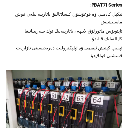
PBAT71 Series:
نىكېل كادمىي ۋە قوغۇشۇن كىسلاتالىق باتارېيە بىلەن قوش
ماسلىشىش
ئاپتوبۇس ماتورلۇق لايىھە ، باتارېيەنىڭ توك سەرپىياتىغا
كاپالەتلىك قىلىدۇ
ئېقىپ كېتىش ئېقىمى ۋە ئېلېكترولىت دەرىجىسىنى نازارەت
قىلىشنى قوللايدۇ