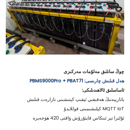
چوڭ سانلىق مەلۇمات مەركىزى
ھەل قىلىش چارىسى: PBMS9000Pro + PBAT71
ئاساسلىق ئالاھىدىلىكى:
باتارېيەنىڭ ھەقىقىي ئېقىپ كېتىشىنى نازارەت قىلىش
MQTT IoT كېلىشىمىنى قوللايدۇ
ئۇلترا تېز ئىنكاس قايتۇرۇش ۋاقتى 420 ھۈجەيرە