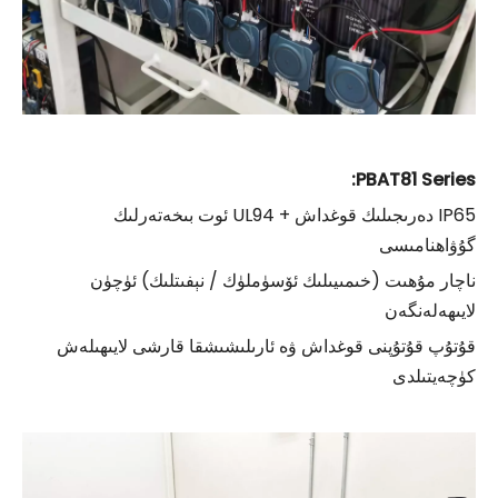
PBAT81 Series:
IP65 دەرىجىلىك قوغداش + UL94 ئوت بىخەتەرلىك
گۇۋاھنامىسى
ناچار مۇھىت (خىمىيىلىك ئۆسۈملۈك / نېفىتلىك) ئۈچۈن
لايىھەلەنگەن
قۇتۇپ قۇتۇپنى قوغداش ۋە ئارىلىشىشقا قارشى لايىھىلەش
كۈچەيتىلدى