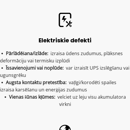
Elektriskie defekti
Pārlādēšana/izlāde: 
 izraisa ūdens zudumus, plāksnes 
 
deformāciju vai termisku izplūdi
Īssavienojumi vai noplūde:  
var izraisīt UPS izslēgšanu vai 
 
ugunsgrēku
Augsta kontaktu pretestība:  
vaļīgi/korodēti spailes 
 
izraisa karsēšanu un enerģijas zudumus
Vienas šūnas kļūmes:  
velciet uz leju visu akumulatora 
 
virkni