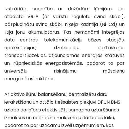
Izstrādāts saderībai ar dažādām ķīmijām, tas 
atbalsta VRLA (ar vārstu regulētu svina skābi), 
pārpludinātu svina skābi, niķeļa-kadmija (Ni-Cd) un 
litija jonu akumulatorus. Tas nemanāmi integrējas 
datu centros, telekomunikāciju bāzes stacijās, 
apakšstacijās, dzelzceļos, elektriskajos 
transportlīdzekļos, atjaunojamās enerģijas krātuvēs 
un rūpnieciskās energosistēmās, padarot to par 
universālu risinājumu mūsdienu 
energoinfrastruktūrai.
Ar aktīvo šūnu balansēšanu, centralizētu datu 
ierakstīšanu un attālo tiešsaistes piekļuvi DFUN BMS 
uzlabo darbības efektivitāti, samazina uzturēšanas 
izmaksas un nodrošina maksimālu darbības laiku, 
padarot to par uzticamu izvēli uzņēmumiem, kas 