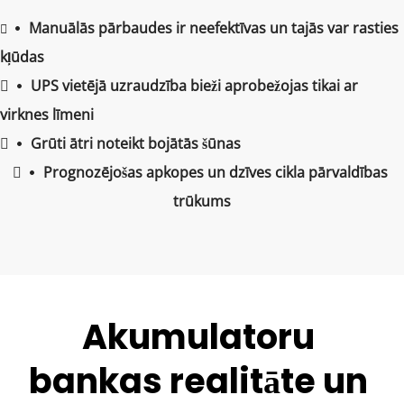
Manuālās pārbaudes ir neefektīvas un tajās var rasties 
 
 
kļūdas
 
UPS vietējā uzraudzība bieži aprobežojas tikai ar 
 
virknes līmeni
 
Grūti ātri noteikt bojātās šūnas
 
 
Prognozējošas apkopes un dzīves cikla pārvaldības 
 
trūkums
Akumulatoru 
bankas realitāte un 