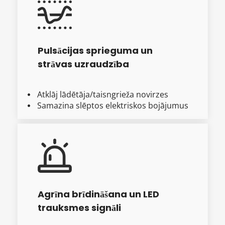
Pulsācijas sprieguma un 
strāvas uzraudzība
Atklāj lādētāja/taisngrieža novirzes
  
Samazina slēptos elektriskos bojājumus
  
Agrīna brīdināšana un LED 
trauksmes signāli