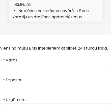
uzlādi/izlādi
Noplūdes noteikšana novērš skābes 
  
koroziju un drošības apdraudējumus
Viens no mūsu BMS inženieriem atbildēs 24 stundu laikā.
Vārds
*
E-pasts
*
Uzņēmums
*