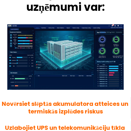
uzņēmumi var:
Novērsiet slēptās akumulatora atteices un 
termiskās izplūdes riskus
Uzlabojiet UPS un telekomunikāciju tīkla 