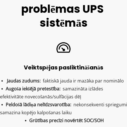
problēmas UPS 
sistēmās
Veiktspējas pasliktināšanās
Jaudas zudums: 
 faktiskā jauda ir mazāka par nominālo
  
Augoša iekšējā pretestība:  
samazināta izlādes 
 
efektivitāte novecošanās/sulfācijas dēļ
Peldošā lādiņa nelīdzsvarotība:  
nekonsekventi spriegumi 
 
samazina kopējo kalpošanas laiku
Grūtības precīzi novērtēt SOC/SOH
 