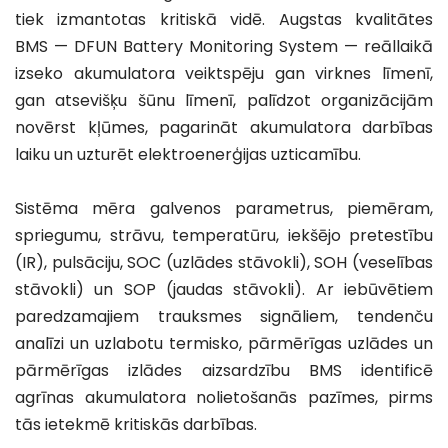
tiek izmantotas kritiskā vidē. Augstas kvalitātes 
BMS — DFUN Battery Monitoring System — reāllaikā 
izseko akumulatora veiktspēju gan virknes līmenī, 
gan atsevišķu šūnu līmenī, palīdzot organizācijām 
novērst kļūmes, pagarināt akumulatora darbības 
laiku un uzturēt elektroenerģijas uzticamību.
Sistēma mēra galvenos parametrus, piemēram, 
spriegumu, strāvu, temperatūru, iekšējo pretestību 
(IR), pulsāciju, SOC (uzlādes stāvokli), SOH (veselības 
stāvokli) un SOP (jaudas stāvokli). Ar iebūvētiem 
paredzamajiem trauksmes signāliem, tendenču 
analīzi un uzlabotu termisko, pārmērīgas uzlādes un 
pārmērīgas izlādes aizsardzību BMS identificē 
agrīnas akumulatora nolietošanās pazīmes, pirms 
tās ietekmē kritiskās darbības.