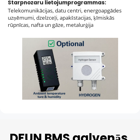
Starpnozaru lietojumprogrammas: 
Telekomunikācijas, datu centri, energoapgādes 
uzņēmumi, dzelzceļi, apakšstacijas, ķīmiskās 
rūpnīcas, nafta un gāze, metalurģija
DFUN BMS galvenās 