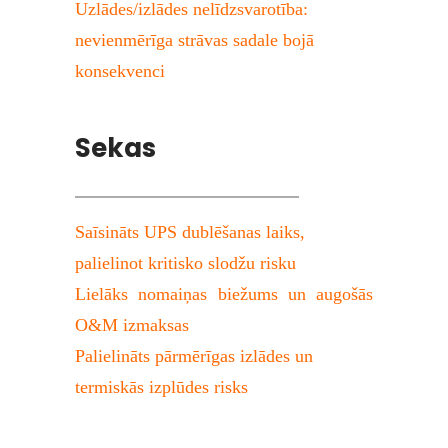
Uzlādes/izlādes nelīdzsvarotība: 
nevienmērīga strāvas sadale bojā 
konsekvenci
Sekas
Saīsināts UPS dublēšanas laiks, 
palielinot kritisko slodžu risku
Lielāks nomaiņas biežums un augošās 
O&M izmaksas
Palielināts pārmērīgas izlādes un 
termiskās izplūdes risks