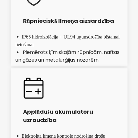
Rūpnieciskā līmeņa aizsardzība
 IP65 hidroizolācija + UL94 ugunsdrošība bīstamai 
lietošanai
Piemērots ķīmiskajām rūpnīcām, naftas 
  
un gāzes un metalurģijas nozarēm
Applūdušu akumulatoru 
uzraudzība
 Elektrolīta līmeņa kontrole nodrošina drošu 