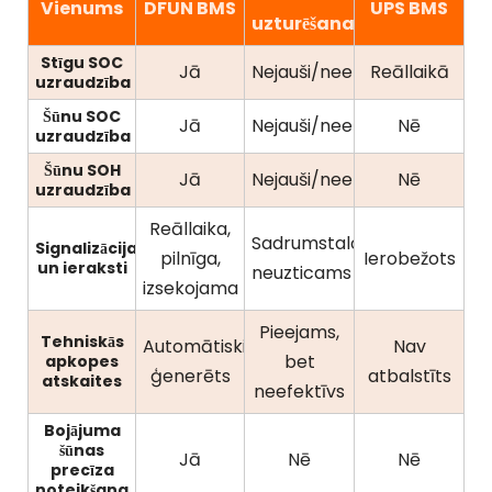
Vienums
DFUN BMS
UPS BMS
uzturēšana
Stīgu SOC
Jā
Nejauši/neefektīvi
Reāllaikā
uzraudzība
Šūnu SOC
Jā
Nejauši/neefektīvi
Nē
uzraudzība
Šūnu SOH
Jā
Nejauši/neefektīvi
Nē
uzraudzība
Reāllaika,
Sadrumstalots,
Signalizācijas
pilnīga,
Ierobežots
un ieraksti
neuzticams
izsekojama
Pieejams,
Tehniskās
Automātiski
Nav
bet
apkopes
ģenerēts
atbalstīts
atskaites
neefektīvs
Bojājuma
šūnas
Jā
Nē
Nē
precīza
noteikšana