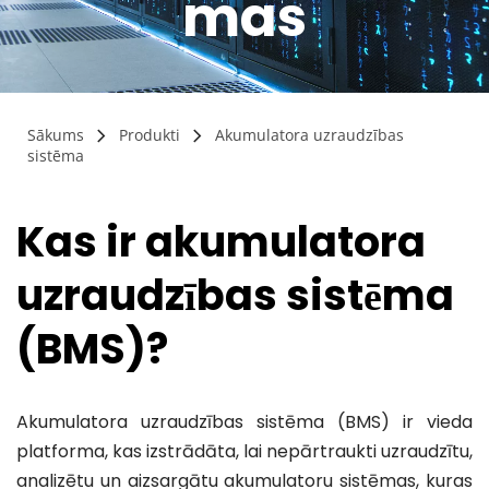
mas
Sazinieties ar mums
Sazinieties ar mums
Sazinieties ar mums
Sazinieties ar mums
Sākums
Produkti
Akumulatora uzraudzības
sistēma
Kas ir akumulatora 
uzraudzības sistēma 
(BMS)?
Akumulatora uzraudzības sistēma (BMS) ir vieda 
platforma, kas izstrādāta, lai nepārtraukti uzraudzītu, 
analizētu un aizsargātu akumulatoru sistēmas, kuras 