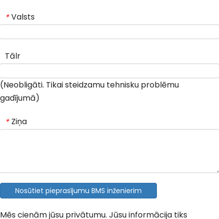
Valsts
*
Tālr
(Neobligāti. Tikai steidzamu tehnisku problēmu
gadījumā)
Ziņa
*
Nosūtiet pieprasījumu BMS inženierim
Mēs cienām jūsu privātumu. Jūsu informācija tiks