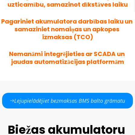
uzticamību, samazinot dīkstāves laiku
Pagariniet akumulatora darbības laiku un 
samaziniet nomaiņas un apkopes 
izmaksas (TCO)
Nemanāmi integrējieties ar SCADA un 
jaudas automatizācijas platformām
Lejupielādējiet bezmaksas BMS balto grāmatu
Biežas akumulatoru 