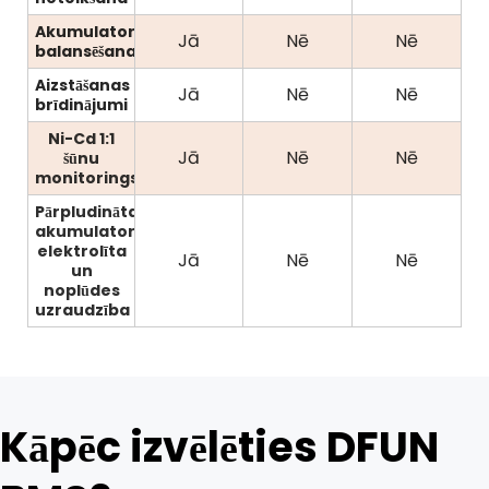
Akumulatora
Jā
Nē
Nē
balansēšana
Aizstāšanas
Jā
Nē
Nē
brīdinājumi
Ni-Cd 1:1
Jā
Nē
Nē
šūnu
monitorings
Pārpludināta
akumulatora
elektrolīta
Jā
Nē
Nē
un
noplūdes
uzraudzība
Kāpēc izvēlēties DFUN 