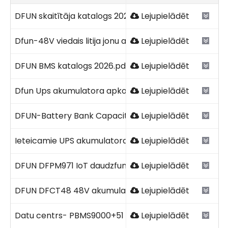
Sazinieties ar mums
Sazinieties ar mums
Sazinieties ar mums
Sazinieties ar mums
DFUN skaitītāja katalogs 2026V1.2.pdf
Lejupielādēt
Dfun-48V viedais litija jonu akumulators 2026V1.pdf
Lejupielādēt
DFUN BMS katalogs 2026.pdf
Lejupielādēt
Dfun Ups akumulatora apkopes kontrolsaraksta veid
Lejupielādēt
DFUN-Battery Bank Capacity Tester Katalogs 2026V1.
Lejupielādēt
Ieteicamie UPS akumulatora apkopes intervāli.pdf
Lejupielādēt
DFUN DFPM971 IoT daudzfunkciju jaudas mērītājs 2026
Lejupielādēt
DFUN DFCT48 48V akumulatora jaudas pārbaudes risi
Lejupielādēt
Datu centrs- PBMS9000+51 DFUN 2026.pdf
Lejupielādēt