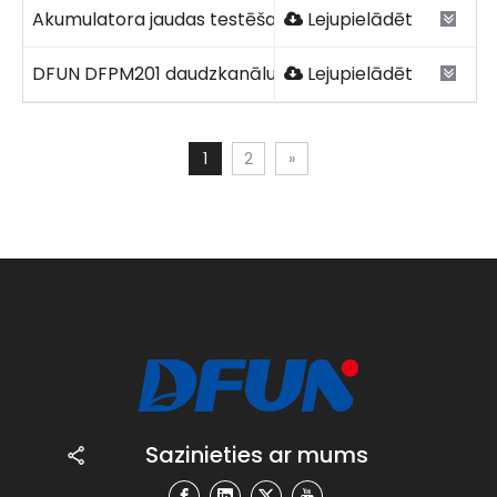
Akumulatora jaudas testēšanas labākā prakse.pdf
Lejupielādēt
DFUN DFPM201 daudzkanālu līdzstrāvas enerģijas mērī
Lejupielādēt
1
2
»
Sazinieties ar mums