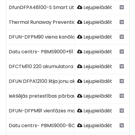
DfunDFPA48100-S Smart Lithium Battery Pack 2023 V1
Lejupielādēt
Thermal Runaway Prevention Guide.pdf
Lejupielādēt
DFUN-DFPM90 viena kanāla līdzstrāvas enerģijas mērī
Lejupielādēt
Datu centrs- PBMS9000+61 DFUN 2026.pdf
Lejupielādēt
DFCTM110 220 akumulatora tālvadības tiešsaistes ja
Lejupielādēt
DFUN DFPA12100 litija jonu akumulators.pdf
Lejupielādēt
Iekšējās pretestības pārbaudes procedūra.pdf
Lejupielādēt
DFUN-DFPM91 vienfāzes maiņstrāvas enerģijas mērītā
Lejupielādēt
Datu centrs- PBMS9000-8C+61 DFUN 2026.pdf
Lejupielādēt