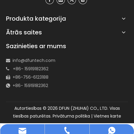
Produkta kategorija
Ātrās saites
Sazinieties ar mums
info@dfuntech.com

+86- 15919182362

+86-756-6123188

+86- 15919182362

Autortiesības ©
2026
DFUN (ZHUHAI) CO., LTD. Visas
tiesības paturētas.
Privātuma politika
|
Vietnes karte
info@dfuntech.com
+86-756-6123188
+86 15919182362