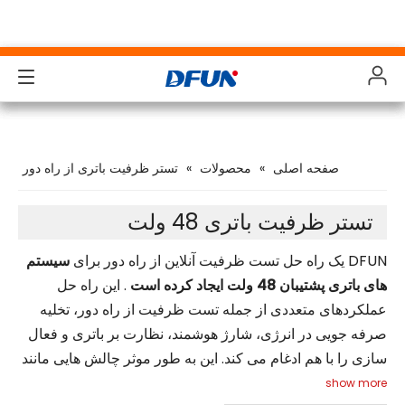
محصولات
محصولات
محصولات
محصولات
صفحه اصلی
»
محصولات
»
تستر ظرفیت باتری از راه دور
راه حل ها
راه حل ها
راه حل ها
راه حل ها
صنایع
صنایع
صنایع
صنایع
تستر ظرفیت باتری 48 ولت
پشتیبانی کنید
پشتیبانی کنید
پشتیبانی کنید
پشتیبانی کنید
DFUN یک راه حل تست ظرفیت آنلاین از راه دور برای
سیستم
های باتری پشتیبان 48 ولت ایجاد کرده است
. این راه حل
دانلودها
دانلودها
دانلودها
دانلودها
عملکردهای متعددی از جمله تست ظرفیت از راه دور، تخلیه
صرفه جویی در انرژی، شارژ هوشمند، نظارت بر باتری و فعال
مطالعه موردی
مطالعه موردی
مطالعه موردی
مطالعه موردی
سازی را با هم ادغام می کند. این به طور موثر چالش هایی مانند
درباره ما
درباره ما
درباره ما
درباره ما
زمان و تلاش مصرف شده توسط بازرسی های دستی، مشکلات
show more