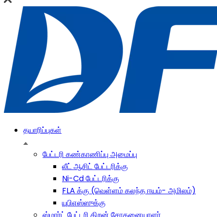
தயாரிப்புகள்
பேட்டரி கண்காணிப்பு அமைப்பு
லீட் ஆசிட் பேட்டரிக்கு
Ni-Cd பேட்டரிக்கு
FLA க்கு (வெள்ளம் கலந்த ஈயம்- அமிலம்)
யுபிஎஸ்ஸுக்கு
ஸ்மார்ட் பேட்டரி திறன் சோதனையாளர்