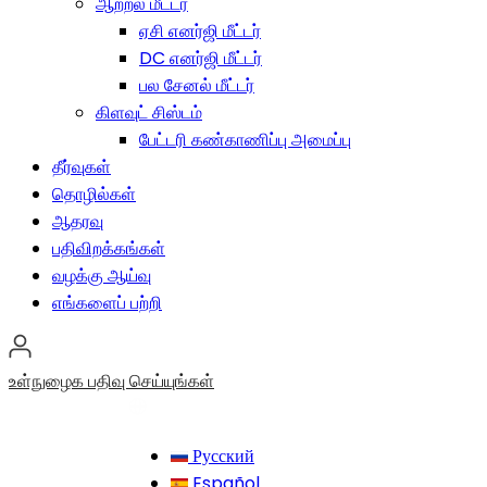
ஆற்றல் மீட்டர்
ஏசி எனர்ஜி மீட்டர்
DC எனர்ஜி மீட்டர்
பல சேனல் மீட்டர்
கிளவுட் சிஸ்டம்
பேட்டரி கண்காணிப்பு அமைப்பு
தீர்வுகள்
தொழில்கள்
ஆதரவு
பதிவிறக்கங்கள்
வழக்கு ஆய்வு
எங்களைப் பற்றி
உள்நுழைக
பதிவு செய்யுங்கள்
Русский
Español