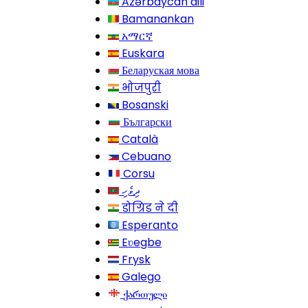
Azərbaycan dili
Bamanankan
አማርኛ
Euskara
Беларуская мова
भोजपुरी
Bosanski
Български
Català
Cebuano
Corsu
ދިވެހި
डोग्रिड ने दी
Esperanto
Eʋegbe
Frysk
Galego
ქართული