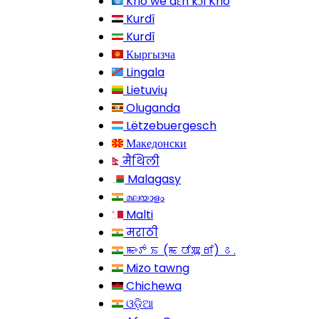
Krio we dɛn kɔl Krio
Kurdî
Kurdî
Кыргызча
Lingala
Lietuvių
Oluganda
Lëtzebuergesch
Македонски
मैथिली
Malagasy
മലയാളം
Malti
मराठी
ꯃꯦꯇꯥꯏ (ꯃꯅꯤꯄꯨꯔꯤ) ꯴.
Mizo tawng
Chichewa
ଓଡ଼ିଆ