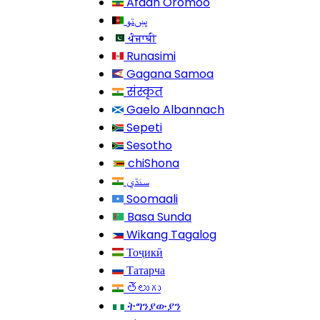
Afaan Oromoo
پښتو
ਪੰਜਾਬੀ
Runasimi
Gagana Samoa
संस्कृत
Gaelo Albannach
Sepeti
Sesotho
chiShona
سنڌي
Soomaali
Basa Sunda
Wikang Tagalog
Тоҷикӣ
Татарча
తెలుగు
ትግንያውያን