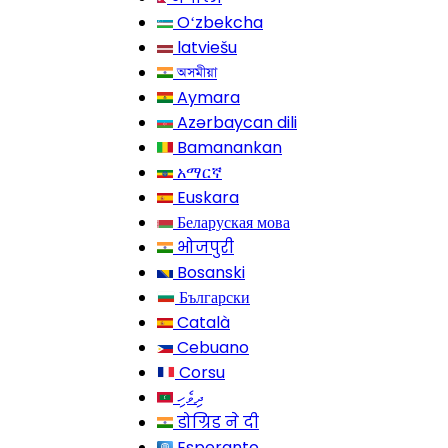
Oʻzbekcha
latviešu
অসমীয়া
Aymara
Azərbaycan dili
Bamanankan
አማርኛ
Euskara
Беларуская мова
भोजपुरी
Bosanski
Български
Català
Cebuano
Corsu
ދިވެހި
डोग्रिड ने दी
Esperanto