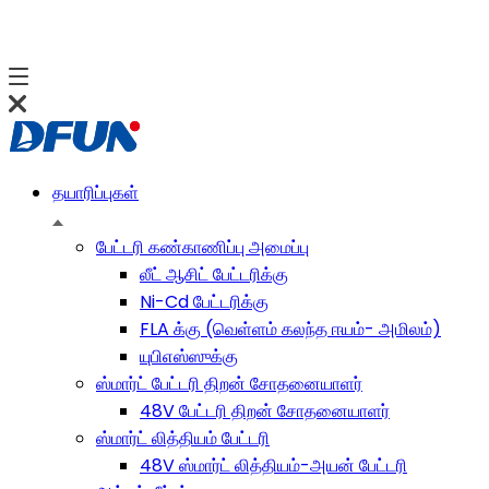
தயாரிப்புகள்
பேட்டரி கண்காணிப்பு அமைப்பு
லீட் ஆசிட் பேட்டரிக்கு
Ni-Cd பேட்டரிக்கு
FLA க்கு (வெள்ளம் கலந்த ஈயம்- அமிலம்)
யுபிஎஸ்ஸுக்கு
ஸ்மார்ட் பேட்டரி திறன் சோதனையாளர்
48V பேட்டரி திறன் சோதனையாளர்
ஸ்மார்ட் லித்தியம் பேட்டரி
48V ஸ்மார்ட் லித்தியம்-அயன் பேட்டரி