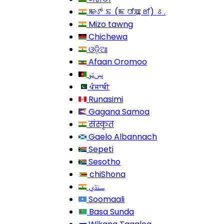
ꯃꯦꯇꯥꯏ (ꯃꯅꯤꯄꯨꯔꯤ) ꯴.
Mizo tawng
Chichewa
ଓଡ଼ିଆ
Afaan Oromoo
پښتو
ਪੰਜਾਬੀ
Runasimi
Gagana Samoa
संस्कृत
Gaelo Albannach
Sepeti
Sesotho
chiShona
سنڌي
Soomaali
Basa Sunda