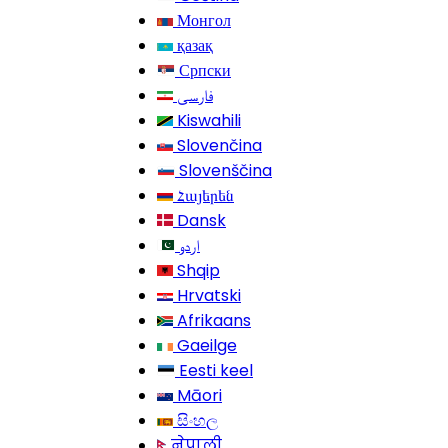
Монгол
қазақ
Српски
فارسی
Kiswahili
Slovenčina
Slovenščina
Հայերեն
Dansk
اردو
Shqip
Hrvatski
Afrikaans
Gaeilge
Eesti keel
Māori
සිංහල
नेपाली