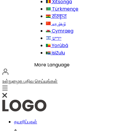
Xitsonga
Türkmençe
संस्कृत
Cymraeg
Yorùbá
isiZulu
More Language
உள்நுழைக
பதிவு செய்யுங்கள்
தயாரிப்புகள்