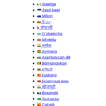
Gaeilge
Eesti keel
Māori
සිංහල
नेपाली
Oʻzbekcha
latviešu
অসমীয়া
Aymara
Azərbaycan dili
Bamanankan
አማርኛ
Euskara
Беларуская мова
भोजपुरी
Bosanski
Български
Català