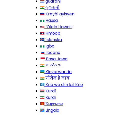
guarani
ગુજરાતી
Kreyòl ayisyen
Hausa
ʻŌlelo Hawaiʻi
Hmoob
íslenska
Igbo
Ilocano
Basa Jawa
ಕನ್ನಡ
Kinyarwanda
गोंगेन हें नांव
Krio we dɛn kɔl Krio
Kurdî
Kurdî
Кыргызча
Lingala