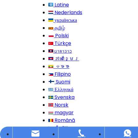
Latine
Nederlands
українська
தமிழ்
Polski
Türkçe
ພາສາລາວ
ភាសាខ្មែរ
ဗမာစာ
Filipino
Suomi
Ελληνικά
Svenska
Norsk
magyar
Română
Čeština
info@dfuntech.com
+86-756-6123188
+86 15919182362
Монгол