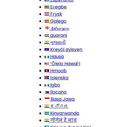
Eʋegbe
Frysk
Galego
ქართული
guarani
ગુજરાતી
Kreyòl ayisyen
Hausa
ʻŌlelo Hawaiʻi
Hmoob
íslenska
Igbo
Ilocano
Basa Jawa
ಕನ್ನಡ
Kinyarwanda
गोंगेन हें नांव