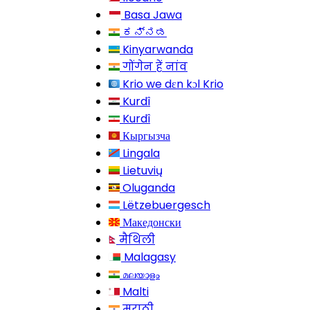
Basa Jawa
ಕನ್ನಡ
Kinyarwanda
गोंगेन हें नांव
Krio we dɛn kɔl Krio
Kurdî
Kurdî
Кыргызча
Lingala
Lietuvių
Oluganda
Lëtzebuergesch
Македонски
मैथिली
Malagasy
മലയാളം
Malti
मराठी