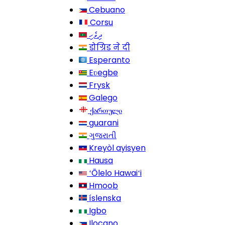
Cebuano
Corsu
ދިވެހި
डोग्रिड ने दी
Esperanto
Eʋegbe
Frysk
Galego
ქართული
guarani
ગુજરાતી
Kreyòl ayisyen
Hausa
ʻŌlelo Hawaiʻi
Hmoob
íslenska
Igbo
Ilocano