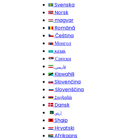
Svenska
Norsk
magyar
Română
Čeština
Монгол
қазақ
Српски
فارسی
Kiswahili
Slovenčina
Slovenščina
Հայերեն
Dansk
اردو
Shqip
Hrvatski
Afrikaans