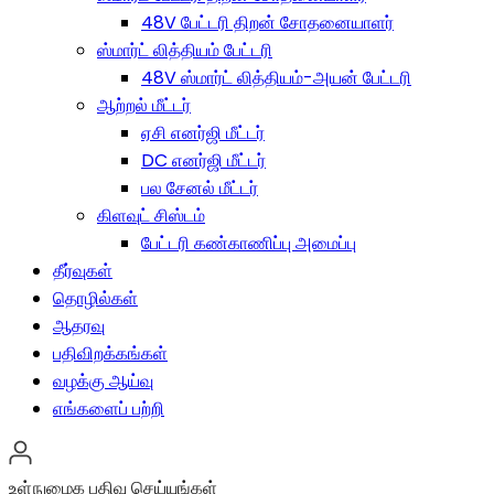
48V பேட்டரி திறன் சோதனையாளர்
ஸ்மார்ட் லித்தியம் பேட்டரி
48V ஸ்மார்ட் லித்தியம்-அயன் பேட்டரி
ஆற்றல் மீட்டர்
ஏசி எனர்ஜி மீட்டர்
DC எனர்ஜி மீட்டர்
பல சேனல் மீட்டர்
கிளவுட் சிஸ்டம்
பேட்டரி கண்காணிப்பு அமைப்பு
தீர்வுகள்
தொழில்கள்
ஆதரவு
பதிவிறக்கங்கள்
வழக்கு ஆய்வு
எங்களைப் பற்றி
உள்நுழைக
பதிவு செய்யுங்கள்