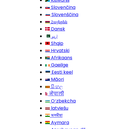
Kiswahili
Slovenčina
Slovenščina
Հայերեն
Dansk
اردو
Shqip
Hrvatski
Afrikaans
Gaeilge
Eesti keel
Māori
සිංහල
नेपाली
Oʻzbekcha
latviešu
অসমীয়া
Aymara