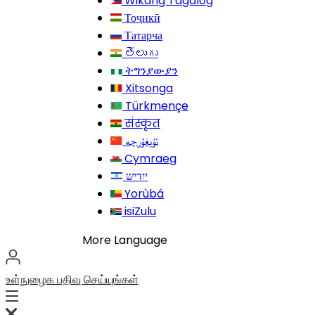
Wikang Tagalog
Тоҷикӣ
Татарча
తెలుగు
ትግንያውያን
Xitsonga
Türkmençe
संस्कृत
Cymraeg
Yorùbá
isiZulu
More Language
உள்நுழைக
பதிவு செய்யுங்கள்