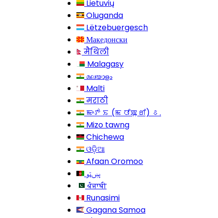
Lietuvių
Oluganda
Lëtzebuergesch
Македонски
मैथिली
Malagasy
മലയാളം
Malti
मराठी
ꯃꯦꯇꯥꯏ (ꯃꯅꯤꯄꯨꯔꯤ) ꯴.
Mizo tawng
Chichewa
ଓଡ଼ିଆ
Afaan Oromoo
پښتو
ਪੰਜਾਬੀ
Runasimi
Gagana Samoa