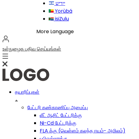
Yorùbá
isiZulu
More Language
உள்நுழைக
பதிவு செய்யுங்கள்
தயாரிப்புகள்
பேட்டரி கண்காணிப்பு அமைப்பு
லீட் ஆசிட் பேட்டரிக்கு
Ni-Cd பேட்டரிக்கு
FLA க்கு (வெள்ளம் கலந்த ஈயம்- அமிலம்)
யுபிஎஸ்ஸுக்கு